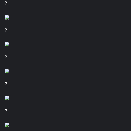
?
?
?
?
?