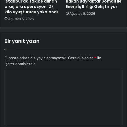
İstanbul’da takibe alınan
Bakan Bayraktar Somali ile
araçlara operasyon: 27
Enerji İş Birliği Geliştiriyor
kilo uyuşturucu yakalandı
Ağustos 5, 2026
Ağustos 5, 2026
Bir yanıt yazın
E-posta adresiniz yayınlanmayacak.
Gerekli alanlar
*
ile
işaretlenmişlerdir
Y
o
r
u
m
*