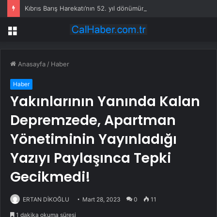
Kıbrıs Barış Harekatı’nın 52. yıl dönümünde Yunanistan’dan küstah tehdit: Yunan Silahlı Kuvvetleri için Kıbrıs yakındır
Menü
Anasayfa
/
Haber
Haber
Yakınlarının Yanında Kalan
Depremzede, Apartman
Yönetiminin Yayınladığı
Yazıyı Paylaşınca Tepki
Gecikmedi!
ERTAN DİKOĞLU
Mart 28, 2023
0
11
1 dakika okuma süresi