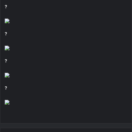
?
?
?
?