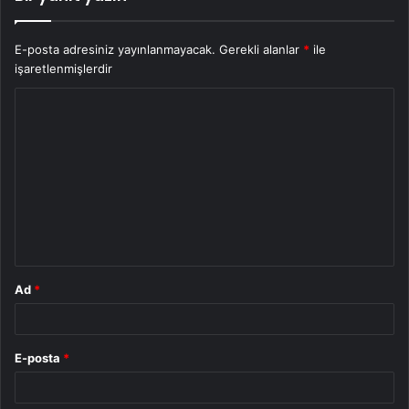
E-posta adresiniz yayınlanmayacak.
Gerekli alanlar
*
ile
işaretlenmişlerdir
Y
o
r
u
m
*
Ad
*
E-posta
*