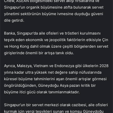
Chew, ASEAN bölgesindeki servet akışı fırsatlarına ve
Singapur’un organik büyümesine atıfta bulunarak servet
yönetimi sektörünün büyüme ivmesine duyduğu güveni
dile getirdi.
Banka, Singapur’da aile ofisleri ve tröstleri kurulmasını
teşvik eden ekonomik ve jeopolitik faktörlerin etkisiyle Çin
ve Hong Kong dahil olmak üzere çeşitli bölgelerden servet
girişlerinde önemli bir artışa tanık oldu.
Ayrıca, Malezya, Vietnam ve Endonezya gibi ülkelerin 2028
yılına kadar ultra yüksek net değere sahip nüfuslarında
küresel büyüme tahminlerini aşan önemli artışlar görmesi
öngörüldüğünden, Güneydoğu Asya pazarı kritik bir
büyüme itici gücü olarak tanımlanmaktadır.
Singapur’un bir servet merkezi olarak cazibesi, aile ofisleri
kurmak için vergi teşvikleri sunan ve komşu Güneydoğu