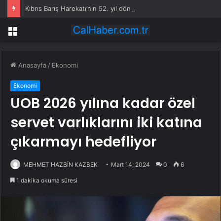
Kıbrıs Barış Harekatı’nın 52. yıl dönümünde Yunanistan’dan küstah tehdit: Yunan Silahlı Kuvvetleri için Kıbrıs yakındır
Menü
Anasayfa
/
Ekonomi
Ekonomi
UOB 2026 yılına kadar özel
servet varlıklarını iki katına
çıkarmayı hedefliyor
MEHMET HAZBİN KAZBEK
Mart 14, 2024
0
6
1 dakika okuma süresi