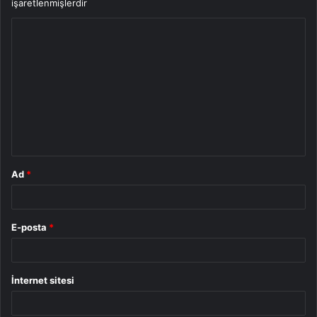
işaretlenmişlerdir
Y
o
r
u
m
*
Ad
*
E-posta
*
İnternet sitesi