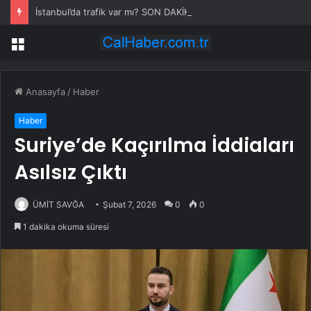
İstanbul’da trafik var mı? SON DAKİKA! 21 Temmuz Salı hangi ilçelerde trafik var, hangi yollar kapalı?
Menü
Anasayfa
/
Haber
Haber
Suriye’de Kaçırılma İddiaları
Asılsız Çıktı
ÜMİT SAVĞA
Şubat 7, 2026
0
0
1 dakika okuma süresi