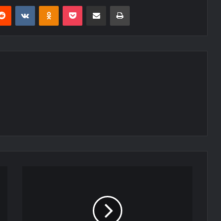
erest
Reddit
VKontakte
Odnoklassniki
Pocket
E-Posta ile paylaş
Yazdır