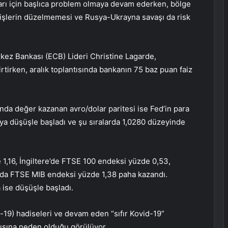
ıları için başlıca problem olmaya devam ederken, bölge
de işlerin düzelmemesi ve Rusya-Ukrayna savaşı da risk
ez Bankası (ECB) Lideri Christine Lagarde,
rtirken, aralık toplantısında bankanın 75 baz puan faiz
da değer kazanan avro/dolar paritesi ise Fed’in para
ftaya düşüşle başladı ve şu sıralarda 1,0280 düzeyinde
,16, İngiltere’de FTSE 100 endeksi yüzde 0,53,
’da FTSE MIB endeksi yüzde 1,38 paha kazandı.
 ise düşüşle başladı.
d-19) hadiseleri ve devam eden “sıfır Kovid-19”
skısına neden olduğu görülüyor.