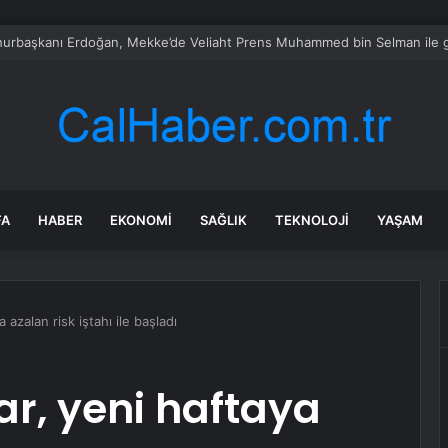
rken’den ‘yasak aşk’ açıklaması: Hukuki yollara başvuruyor
FA
HABER
EKONOMI
SAĞLIK
TEKNOLOJI
YAŞAM
 azalan risk iştahı ile başladı
ar, yeni haftaya