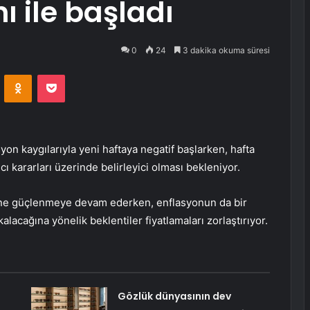
ı ile başladı
0
24
3 dakika okuma süresi
VKontakte
Odnoklassniki
Pocket
on kaygılarıyla yeni haftaya negatif başlarken, hafta
ı kararları üzerinde belirleyici olması bekleniyor.
ne güçlenmeye devam ederken, enflasyonun da bir
acağına yönelik beklentiler fiyatlamaları zorlaştırıyor.
Gözlük dünyasının dev