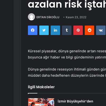
azalan risk iştah
ERTAN DİKOĞLU
Kasım 23, 2022
Facebook
Twitter
LinkedIn
Tumblr
Pinterest
Reddit
Küresel piyasalar, dünya genelinde artan resesy
boyunca ağır haber ve bilgi gündeminin yatırımc
Dünya genelinde resesyon ihtimali günden gü
müddet daha hedeflenen düzeylerin üzerinde kal
İlgili Makaleler
İzmir Büyükşehir’den