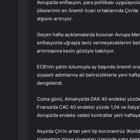
Avrupa’da enflasyon, para politikası uygulayıc
ülkelerinin en önemli ticari ortaklarında Çin’
algısını artırıyor.
Geçen hafta açıklamalarda bulunan Avrupa Merk
enflasyonla uğraşta taviz vermeyeceklerini beli
artırmasına kesin gözüyle bakılıyor.
ECB’nin şahin tutumuyla ay başında önemli oran
siyaseti adımlarına ait belirsizliklerle yeni ha
dengelendi.
Cuma günü, Almanya’da DAX 40 endeksi yüzde 1
Fransa’da CAC 40 endeksi yüzde 1,04 ve İtalya
Avrupa’da endeks vadeli kontratlar yeni haftaya
Asya’da Çin’in artan yeni tip koronavirüs (Kovi
siyasetinin hisse piyasaları üzerinde satış ba