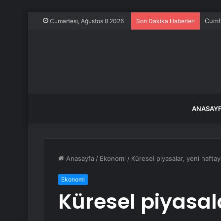
Ece E
Cumartesi, Ağustos 8 2026
Son Dakika Haberleri
ANASAY
Anasayfa
/
Ekonomi
/
Küresel piyasalar, yeni haftaya
Ekonomi
Küresel piyasal