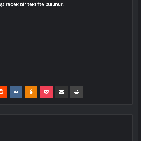
tirecek bir teklifte bulunur.
erest
Reddit
VKontakte
Odnoklassniki
Pocket
E-Posta ile paylaş
Yazdır