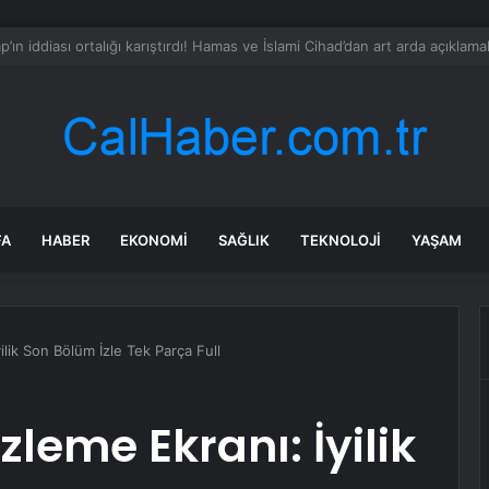
n Çine’deki orman yangınında 7 saat geride kaldı, ekiplerin müdahalesi s
FA
HABER
EKONOMI
SAĞLIK
TEKNOLOJI
YAŞAM
yilik Son Bölüm İzle Tek Parça Full
İzleme Ekranı: İyilik