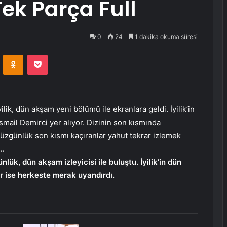
Tek Parça Full
0
24
1 dakika okuma süresi
VKontakte
Odnoklassniki
Pocket
yilik, dün akşam yeni bölümü ile ekranlara geldi. İyilik’in
smail Demirci yer alıyor. Dizinin son kısmında
Düzgünlük son kısmı kaçıranlar yahut tekrar izlemek
..
ük, dün akşam izleyicisi ile buluştu. İyilik’in dün
 ise herkeste merak uyandırdı.