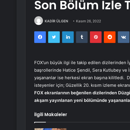
Son Bölüm İzle 
KADİR ÜLGEN
Kasım 26, 2022
Facebook
Twitter
LinkedIn
Tumblr
Pinterest
Reddit
FOX’un büyük ilgi ile takip edilen dizilerinden İ
başrollerinde Hatice Şendil, Sera Kutlubey ve İ
yaşananlar ise herkesi ekran başına kilitledi. 
isteyenler için; Güzellik 20. kısım izleme ekranı
FOX ekranlarının beğenilen dizilerinden Düzgünl
akşam yayınlanan yeni bölümünde yaşananlar
İlgili Makaleler