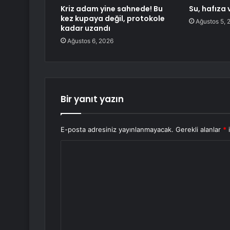
Kriz adam yine sahnede! Bu
Su, hafıza
kez kupaya değil, protokole
Ağustos 5, 
kadar uzandı
Ağustos 6, 2026
Bir yanıt yazın
E-posta adresiniz yayınlanmayacak.
Gerekli alanlar
*
i
Y
o
r
u
m
*