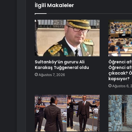
İlgili Makaleler
Sultanköy’ün gururu Ali
Öğrenci af
Karakaş Tuğgeneral oldu
Öğrenci af
çıkacak? Öğ
Ağustos 7, 2026
kapsıyor?
Ağustos 6, 