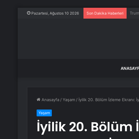
Aydı
Pazartesi, Ağustos 10 2026
Son Dakika Haberleri
ANASAY
Anasayfa
/
Yaşam
/
İyilik 20. Bölüm İzleme Ekranı: İ
Yaşam
İyilik 20. Bölüm 