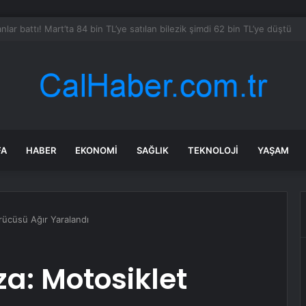
nene taş
FA
HABER
EKONOMI
SAĞLIK
TEKNOLOJI
YAŞAM
rücüsü Ağır Yaralandı
a: Motosiklet