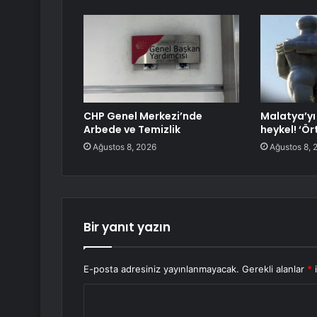
CHP Genel Merkezi’nde
Malatya’yı 
Arbede ve Temizlik
heykel! ‘Ör
Ağustos 8, 2026
Ağustos 8, 
Bir yanıt yazın
E-posta adresiniz yayınlanmayacak.
Gerekli alanlar
*
i
Y
o