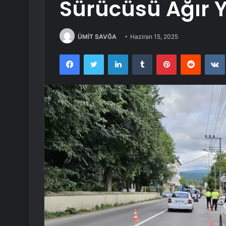
Sürücüsü Ağır 
ÜMİT SAVĞA
Haziran 15, 2025
Facebook
Twitter
LinkedIn
Tumblr
Pinterest
Reddit