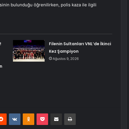
sinin bulunduğu öğrenilirken, polis kaza ile ilgili
!
Filenin Sultanları VNL’de İkinci
Kez Şampiyon
Ağustos 9, 2026
an
erest
Reddit
VKontakte
Odnoklassniki
Pocket
E-Posta ile paylaş
Yazdır