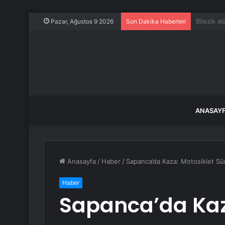
Fas’a dö
Pazar, Ağustos 9 2026
Son Dakika Haberleri
ANASAY
Anasayfa
/
Haber
/
Sapanca’da Kaza: Motosiklet Sü
Haber
Sapanca’da Kaz