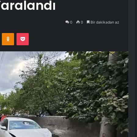
Yaralandı
0
0
Bir dakikadan az
VKontakte
Odnoklassniki
Pocket