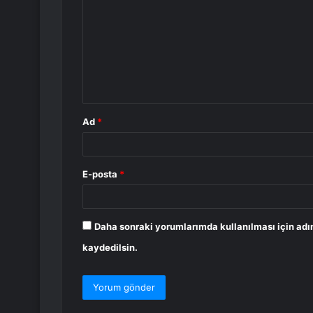
r
u
m
*
Ad
*
E-posta
*
Daha sonraki yorumlarımda kullanılması için adı
kaydedilsin.