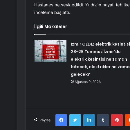
Hastanesine sevk edildi. Yıldız’ın hayati tehlike
inceleme başlattı.
İlgili Makaleler
İzmir GEDİZ elektrik kesintisi
28-29 Temmuz İzmir’de
elektrik kesintisi ne zaman
bitecek, elektrikler ne zam
gelecek?
Ağustos 9, 2026
Facebook
Twitter
LinkedIn
Tumblr
Pint
Paylaş