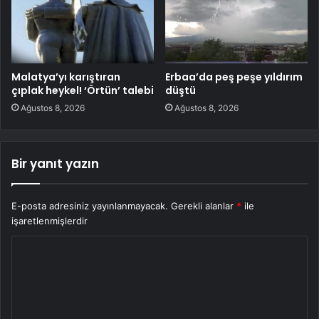
Malatya’yı karıştıran
Erbaa’da peş peşe yıldırım
çıplak heykel! ‘Örtün’ talebi
düştü
Ağustos 8, 2026
Ağustos 8, 2026
Bir yanıt yazın
E-posta adresiniz yayınlanmayacak.
Gerekli alanlar
*
ile
işaretlenmişlerdir
Y
o
r
u