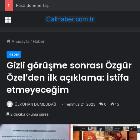
Fas’a dönene taş
Menü
Anasayfa
/
Haber
Haber
Gizli görüşme sonrası Özgür
Özel’den ilk açıklama: İstifa
etmeyeceğim
ÜLKÜHAN DUMLUDAĞ
Temmuz 21, 2023
0
15
2 dakika okuma süresi