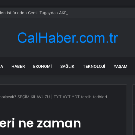
en istifa eden Cemil Tugay’dan AKP’li bakana dikkat çeken ziyaret!
FA
HABER
EKONOMI
SAĞLIK
TEKNOLOJI
YAŞAM
yapılacak? SEÇİM KILAVUZU | TYT AYT YDT tercih tarihleri
eri ​​ne zaman