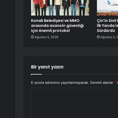
Konak Belediyesi ve MMO
Çin’in Sivi
arasında asansör güvenliği
İlk Yarıda 
için önemli protokol
Sürdürdü
Ağustos 5, 2026
Ağustos 5, 
Bir yanıt yazın
E-posta adresiniz yayınlanmayacak.
Gerekli alanlar
*
i
Y
o
r
u