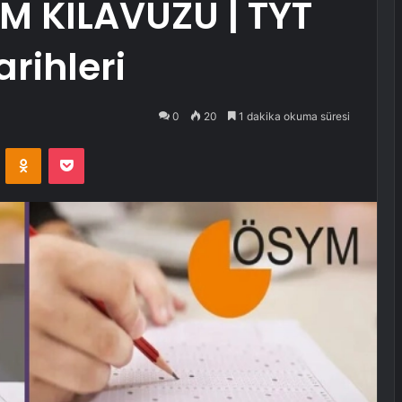
M KILAVUZU | TYT
arihleri
0
20
1 dakika okuma süresi
VKontakte
Odnoklassniki
Pocket