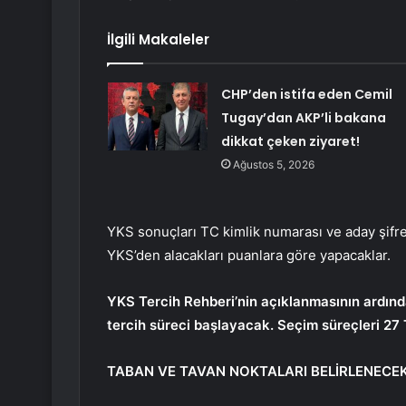
İlgili Makaleler
CHP’den istifa eden Cemil
Tugay’dan AKP’li bakana
dikkat çeken ziyaret!
Ağustos 5, 2026
YKS sonuçları TC kimlik numarası ve aday şifresi
YKS’den alacakları puanlara göre yapacaklar.
YKS Tercih Rehberi’nin açıklanmasının ardınd
tercih süreci başlayacak. Seçim süreçleri 27 
TABAN VE TAVAN NOKTALARI BELİRLENECE