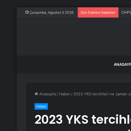
CHP’d
Çarşamba, Ağustos 5 2026
Son Dakika Haberleri
ANASAY
Anasayfa
/
Haber
/
2023 YKS tercihleri ​​ne zaman 
Haber
2023 YKS tercihl