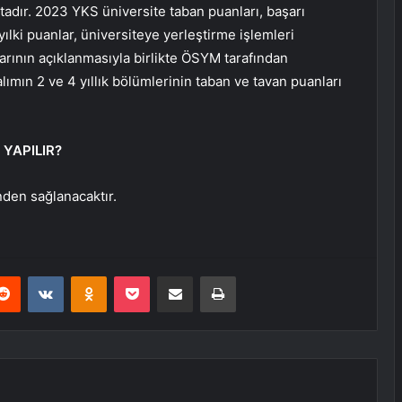
adır. 2023 YKS üniversite taban puanları, başarı
 yılki puanlar, üniversiteye yerleştirme işlemleri
rının açıklanmasıyla birlikte ÖSYM tarafından
ımın 2 ve 4 yıllık bölümlerinin taban ve tavan puanları
YAPILIR?
den sağlanacaktır.
erest
Reddit
VKontakte
Odnoklassniki
Pocket
E-Posta ile paylaş
Yazdır