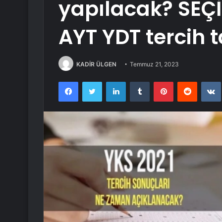
yapılacak? SEÇİ
AYT YDT tercih t
KADİR ÜLGEN
Temmuz 21, 2023
Facebook
Twitter
LinkedIn
Tumblr
Pinterest
Reddit