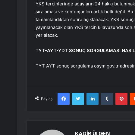
YKS tercihlerinde adayların 24 hakkı bulunmakt
sıralaması ve kontenjanları artık belli değil. Bu
tamamlandıktan sonra açıklanacak. YKS sonuçla
yayınlanacak olan YKS tercih kılavuzunda son al
yer alacak.
TYT-AYT-YDT SONUÇ SORGULAMASI NASIL 
TYT AYT sonuç sorgulama osym.gov.tr ​​adresin
Facebook
Twitter
LinkedIn
Tumblr
Pint
Paylaş
KADİR ÜLGEN