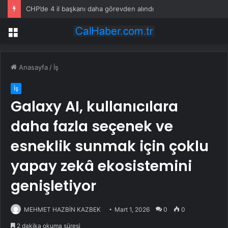
CHP’de 4 il başkanı daha görevden alındı
Menü
Anasayfa
/
İş
İş
Galaxy AI, kullanıcılara
daha fazla seçenek ve
esneklik sunmak için çoklu
yapay zekâ ekosistemini
genişletiyor
MEHMET HAZBİN KAZBEK
Mart 1, 2026
0
0
2 dakika okuma süresi