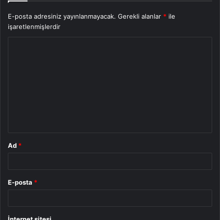
E-posta adresiniz yayınlanmayacak.
Gerekli alanlar
*
ile
işaretlenmişlerdir
Y
o
r
u
m
*
Ad
*
E-posta
*
İnternet sitesi