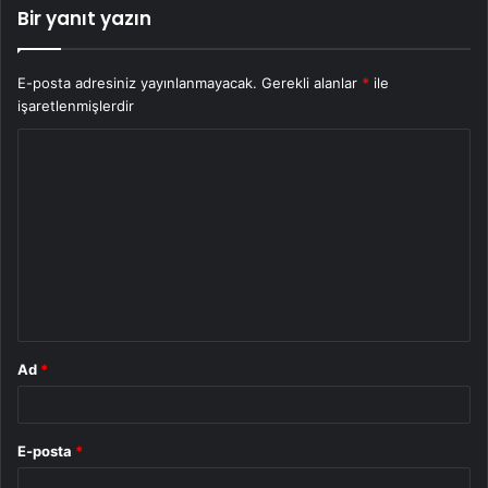
Bir yanıt yazın
E-posta adresiniz yayınlanmayacak.
Gerekli alanlar
*
ile
işaretlenmişlerdir
Y
o
r
u
m
*
Ad
*
E-posta
*