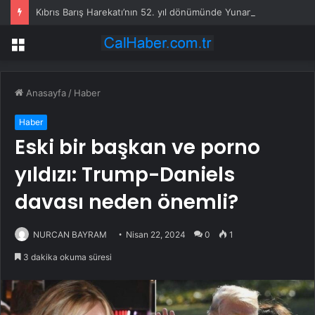
Kıbrıs Barış Harekatı’nın 52. yıl dönümünde Yunanistan’dan küstah tehdit: Yunan Silahlı Kuvvetleri için Kıbrıs yakındır
Menü
Anasayfa
/
Haber
Haber
Eski bir başkan ve porno
yıldızı: Trump-Daniels
davası neden önemli?
NURCAN BAYRAM
Nisan 22, 2024
0
1
3 dakika okuma süresi