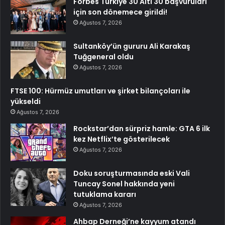
Forbes Türkiye 30 Altı 30 başvuruları
için son dönemece girildi!
Ağustos 7, 2026
Sultanköy’ün gururu Ali Karakaş
Tuğgeneral oldu
Ağustos 7, 2026
FTSE 100: Hürmüz umutları ve şirket bilançoları ile
yükseldi
Ağustos 7, 2026
Rockstar’dan sürpriz hamle: GTA 6 ilk
kez Netflix’te gösterilecek
Ağustos 7, 2026
Doku soruşturmasında eski Vali
Tuncay Sonel hakkında yeni
tutuklama kararı
Ağustos 7, 2026
Ahbap Derneği’ne kayyum atandı