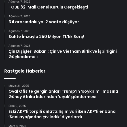
Ağustos 7, 2026
TOBB 82. Mali Genel Kurulu Gerçekleşti
Ağustos 7, 2026
3 il arasındaki yol 2 saate düşüyor
Ağustos 7, 2026
Sahte İmzayla 250 Milyon TL’lik Borç!
Ağustos 7, 2026
Çin Dışişleri Bakanı: Çin ve Vietnam Birlik ve İşbirliğini
Güçlendirmeli
Rastgele Haberler
Mayıs 21, 2025
Oval Ofis’te gergin anlar! Trump’ın ‘soykırım’ imasına
Güney Afrika liderinden ‘uçak’ göndermesi
Ekim 9, 2025
Eski AKP’li torpili anlattı: Eşim vali iken AKP’liler bana
‘Seni ayağından çiviledik’ diyorlardı
Mart 8, 2026