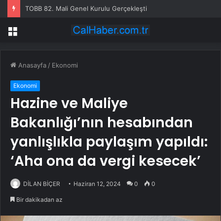
TOBB 82. Mali Genel Kurulu Gerçekleşti
Menü
Anasayfa
/
Ekonomi
Ekonomi
Hazine ve Maliye
Bakanlığı’nın hesabından
yanlışlıkla paylaşım yapıldı:
‘Aha ona da vergi kesecek’
DİLAN BİÇER
Haziran 12, 2024
0
0
Bir dakikadan az