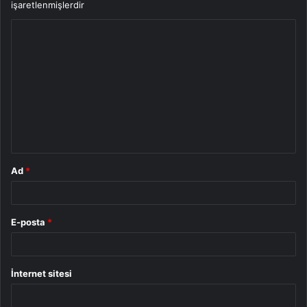
işaretlenmişlerdir
Y
o
r
u
m
*
Ad
*
E-posta
*
İnternet sitesi