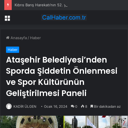
Kıbrıs Barış Harekatı’nın 52. yıl dönümünde Yunanistan’dan küstah tehdit: Yunan Silahlı Kuvvetleri için Kıbrıs yakındır
Menü
Anasayfa
/
Haber
Haber
Ataşehir Belediyesi’nden
Sporda Şiddetin Önlenmesi
ve Spor Kültürünün
Geliştirilmesi Paneli
KADİR ÜLGEN
Ocak 16, 2024
0
8
Bir dakikadan az