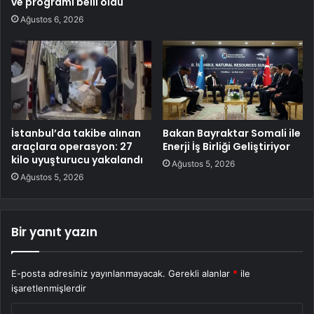
ve programı belli oldu
Ağustos 6, 2026
İstanbul’da takibe alınan
Bakan Bayraktar Somali ile
araçlara operasyon: 27
Enerji İş Birliği Geliştiriyor
kilo uyuşturucu yakalandı
Ağustos 5, 2026
Ağustos 5, 2026
Bir yanıt yazın
E-posta adresiniz yayınlanmayacak.
Gerekli alanlar
*
ile
işaretlenmişlerdir
Y