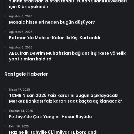
Yunanistan’dan küstah tehdit: Yunan Silahlı Kuvvetleri
için Kıbrıs yakındır
Ağustos 6, 2026
Mosaic hisseleri neden bugün düşüyor?
Ağustos 6, 2026
Batman’da Mahsur Kalan İki Kişi Kurtarıldı
Ağustos 6, 2026
ABD, İran Devrim Muhafızları bağlantılı şirkete yönelik
yaptırımları kaldırdı
Rastgele Haberler
Nisan 17, 2025
TCMB Nisan 2025 Faiz kararını bugün açıklayacak!
Merkez Bankası faiz kararı saat kaçta açıklanacak?
Haziran 14, 2025
Fethiye’de Çatı Yangını: Hasar Büyüdü
Ekim 16, 2025
Hazine iki tahville 61,1 milyar TL borçlandı