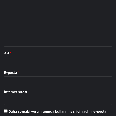
o
r
u
m
*
Ad
*
E-posta
*
İnternet sitesi
Daha sonraki yorumlarımda kullanılması için adım, e-posta