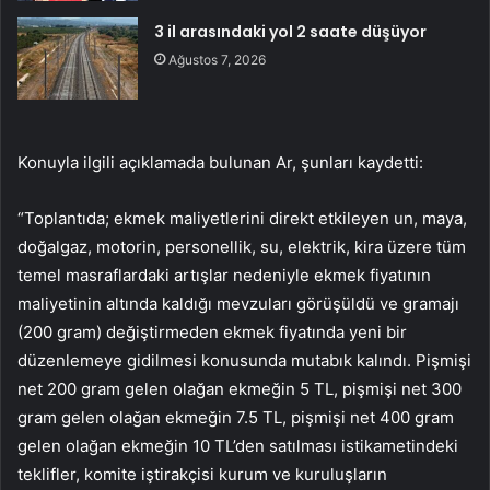
3 il arasındaki yol 2 saate düşüyor
Ağustos 7, 2026
Konuyla ilgili açıklamada bulunan Ar, şunları kaydetti:
“Toplantıda; ekmek maliyetlerini direkt etkileyen un, maya,
doğalgaz, motorin, personellik, su, elektrik, kira üzere tüm
temel masraflardaki artışlar nedeniyle ekmek fiyatının
maliyetinin altında kaldığı mevzuları görüşüldü ve gramajı
(200 gram) değiştirmeden ekmek fiyatında yeni bir
düzenlemeye gidilmesi konusunda mutabık kalındı. Pişmişi
net 200 gram gelen olağan ekmeğin 5 TL, pişmişi net 300
gram gelen olağan ekmeğin 7.5 TL, pişmişi net 400 gram
gelen olağan ekmeğin 10 TL’den satılması istikametindeki
teklifler, komite iştirakçisi kurum ve kuruluşların