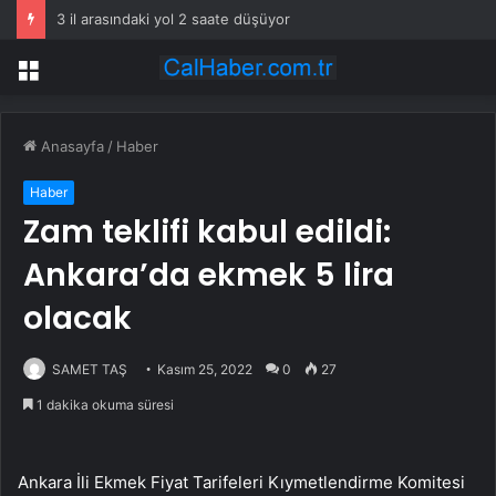
3 il arasındaki yol 2 saate düşüyor
Menü
Anasayfa
/
Haber
Haber
Zam teklifi kabul edildi:
Ankara’da ekmek 5 lira
olacak
SAMET TAŞ
Kasım 25, 2022
0
27
1 dakika okuma süresi
Ankara İli Ekmek Fiyat Tarifeleri Kıymetlendirme Komitesi