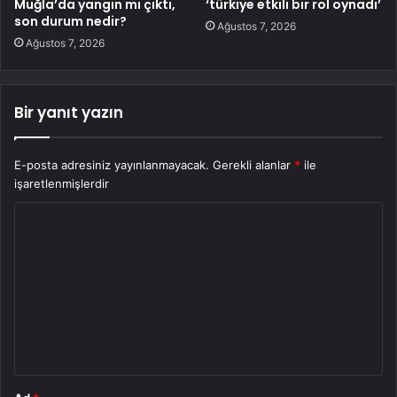
Muğla’da yangın mı çıktı,
‘türkiye etkili bir rol oynadı’
son durum nedir?
Ağustos 7, 2026
Ağustos 7, 2026
Bir yanıt yazın
E-posta adresiniz yayınlanmayacak.
Gerekli alanlar
*
ile
işaretlenmişlerdir
Y
o
r
u
m
*