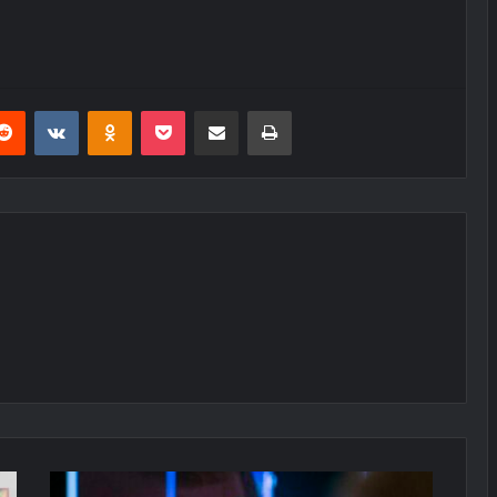
erest
Reddit
VKontakte
Odnoklassniki
Pocket
E-Posta ile paylaş
Yazdır