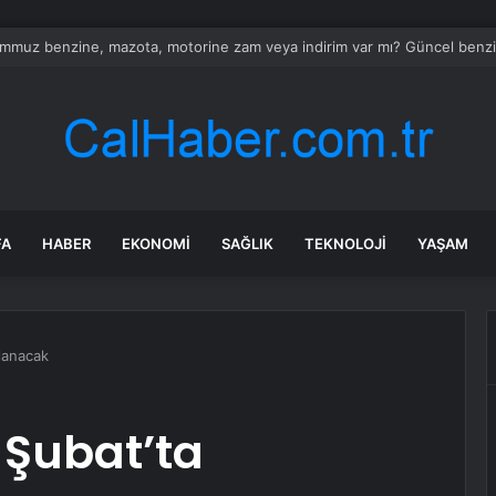
mmuz benzine, mazota, motorine zam veya indirim var mı? Güncel benzin 
FA
HABER
EKONOMI
SAĞLIK
TEKNOLOJI
YAŞAM
lanacak
 Şubat’ta