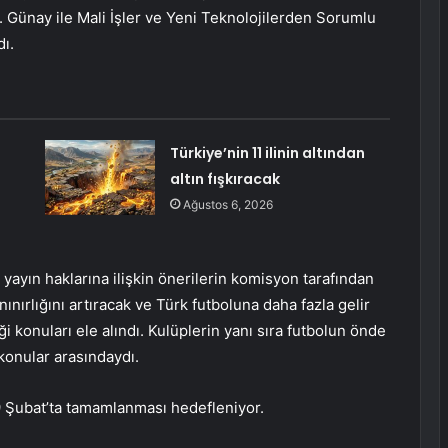
 Günay ile Mali İşler ve Yeni Teknolojilerden Sorumlu
ı.
i
Türkiye’nin 11 ilinin altından
altın fışkıracak
Ağustos 6, 2026
 yayın haklarına ilişkin önerilerin komisyon tarafından
ınırlığını artıracak ve Türk futboluna daha fazla gelir
iği konuları ele alındı. Kulüplerin yanı sıra futbolun önde
 konular arasındaydı.
29 Şubat’ta tamamlanması hedefleniyor.