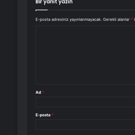
Bir yanıt yazın
E-posta adresiniz yayınlanmayacak.
Gerekli alanlar
*
i
Y
o
r
u
m
*
Ad
*
E-posta
*