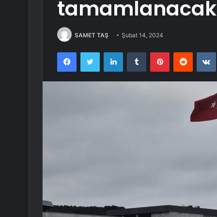
tamamlanacak
SAMET TAŞ
Şubat 14, 2024
Facebook
Twitter
LinkedIn
Tumblr
Pinterest
Reddit