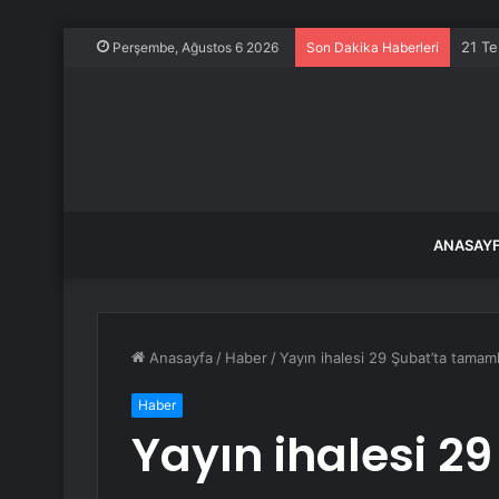
21 Te
Perşembe, Ağustos 6 2026
Son Dakika Haberleri
ANASAY
Anasayfa
/
Haber
/
Yayın ihalesi 29 Şubat’ta tamam
Haber
Yayın ihalesi 29