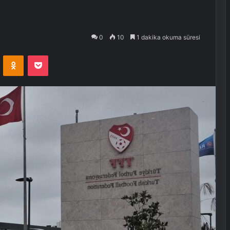
0
10
1 dakika okuma süresi
VKontakte
Odnoklassniki
Pocket