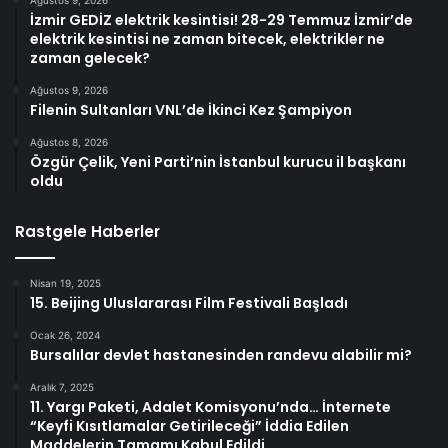
İzmir GEDİZ elektrik kesintisi! 28-29 Temmuz İzmir’de
elektrik kesintisi ne zaman bitecek, elektrikler ne
zaman gelecek?
Ağustos 9, 2026
Filenin Sultanları VNL’de İkinci Kez Şampiyon
Ağustos 8, 2026
Özgür Çelik, Yeni Parti’nin İstanbul kurucu il başkanı
oldu
Rastgele Haberler
Nisan 19, 2025
15. Beijing Uluslararası Film Festivali Başladı
Ocak 26, 2024
Bursalılar devlet hastanesinden randevu alabilir mi?
Aralık 7, 2025
11. Yargı Paketi, Adalet Komisyonu’nda… İnternete
“Keyfi Kısıtlamalar Getirileceği” İddia Edilen
Maddelerin Tamamı Kabul Edildi