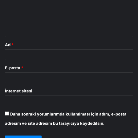
u
m
*
Ad
*
E-posta
*
İnternet sitesi
Daha sonraki yorumlarımda kullanılması için adım, e-posta
adresim ve site adresim bu tarayıcıya kaydedilsin.