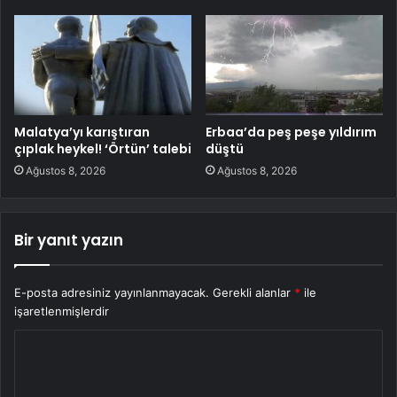
Malatya’yı karıştıran
Erbaa’da peş peşe yıldırım
çıplak heykel! ‘Örtün’ talebi
düştü
Ağustos 8, 2026
Ağustos 8, 2026
Bir yanıt yazın
E-posta adresiniz yayınlanmayacak.
Gerekli alanlar
*
ile
işaretlenmişlerdir
Y
o
r