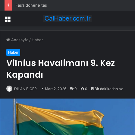
Fas’a dönene taş
Menü
Anasayfa
/
Haber
Haber
Vilnius Havalimanı 9. Kez
Kapandı
DİLAN BİÇER
Mart 2, 2026
0
0
Bir dakikadan az