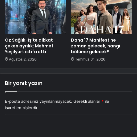
Öz Sağlık-İş’te dikkat
Daha 17 Manifest ne
çeken ayrılık: Mehmet
zaman gelecek, hangi
Yeşilyurt istifa etti
bölüme gelecek?
Ağustos 2, 2026
Temmuz 31, 2026
Bir yanıt yazın
E-posta adresiniz yayınlanmayacak.
Gerekli alanlar
*
ile
işaretlenmişlerdir
Y
o
r