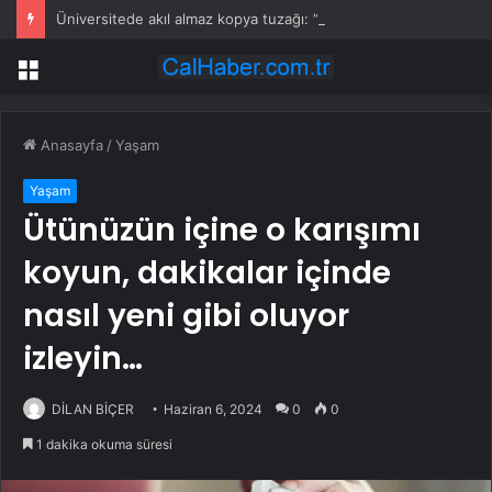
Üniversitede akıl almaz kopya tuzağı: “Tost makinesi giyen Madagaskar” ele verdi
Menü
Anasayfa
/
Yaşam
Yaşam
Ütünüzün içine o karışımı
koyun, dakikalar içinde
nasıl yeni gibi oluyor
izleyin…
DİLAN BİÇER
Haziran 6, 2024
0
0
1 dakika okuma süresi