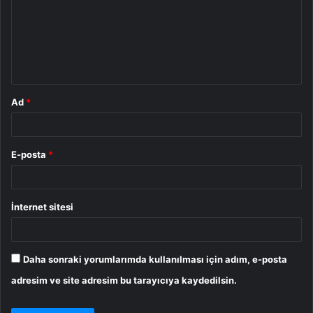
u
m
*
Ad
*
E-posta
*
İnternet sitesi
Daha sonraki yorumlarımda kullanılması için adım, e-posta
adresim ve site adresim bu tarayıcıya kaydedilsin.