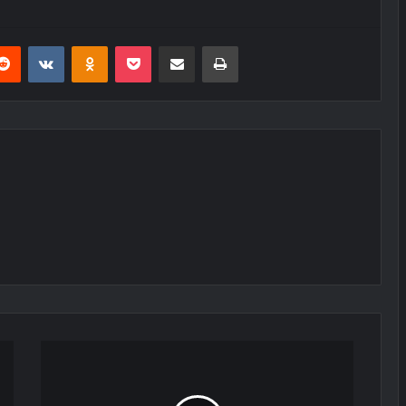
erest
Reddit
VKontakte
Odnoklassniki
Pocket
E-Posta ile paylaş
Yazdır