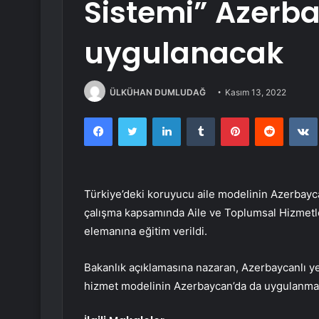
Sistemi” Azerb
uygulanacak
ÜLKÜHAN DUMLUDAĞ
Kasım 13, 2022
Facebook
Twitter
LinkedIn
Tumblr
Pinterest
Reddit
Türkiye’deki koruyucu aile modelinin Azerbayca
çalışma kapsamında Aile ve Toplumsal Hizmetl
elemanına eğitim verildi.
Bakanlık açıklamasına nazaran, Azerbaycanlı yet
hizmet modelinin Azerbaycan’da da uygulanması 