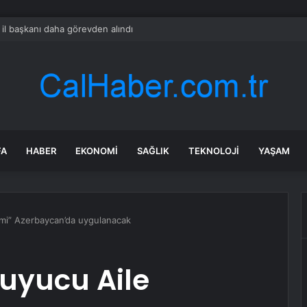
il başkanı daha görevden alındı
FA
HABER
EKONOMI
SAĞLIK
TEKNOLOJI
YAŞAM
temi” Azerbaycan’da uygulanacak
ruyucu Aile