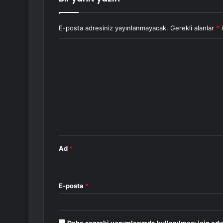
E-posta adresiniz yayınlanmayacak.
Gerekli alanlar
*
i
Y
o
r
u
m
*
Ad
*
E-posta
*