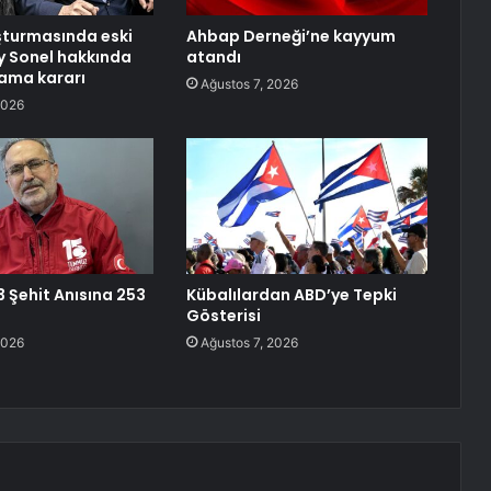
şturmasında eski
Ahbap Derneği’ne kayyum
y Sonel hakkında
atandı
lama kararı
Ağustos 7, 2026
2026
3 Şehit Anısına 253
Kübalılardan ABD’ye Tepki
Gösterisi
2026
Ağustos 7, 2026