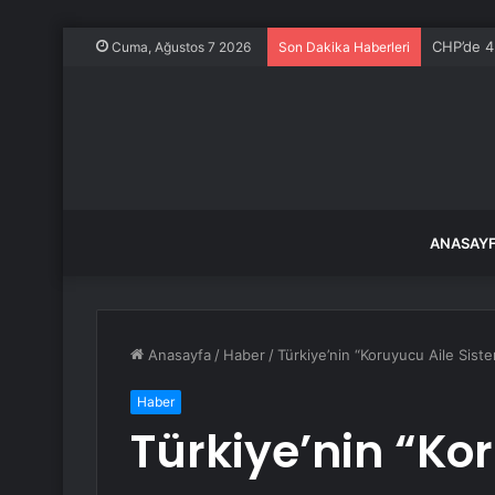
CHP’de 4 
Cuma, Ağustos 7 2026
Son Dakika Haberleri
ANASAY
Anasayfa
/
Haber
/
Türkiye’nin “Koruyucu Aile Sis
Haber
Türkiye’nin “Ko