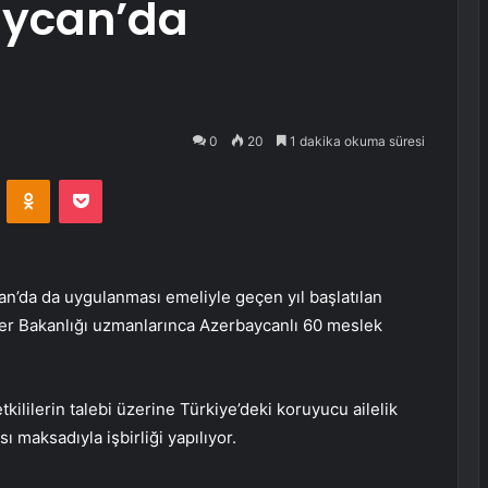
aycan’da
0
20
1 dakika okuma süresi
VKontakte
Odnoklassniki
Pocket
n’da da uygulanması emeliyle geçen yıl başlatılan
er Bakanlığı uzmanlarınca Azerbaycanlı 60 meslek
kililerin talebi üzerine Türkiye’deki koruyucu ailelik
maksadıyla işbirliği yapılıyor.