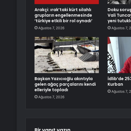
Arakçi: ırak’taki kürt silahlı
Doku soru
grupların engellenmesinde
Vali Tunca
‘türkiye etkili bir rol oynadı’
yeni tutuk
Ağustos 7, 2026
Ağustos 7, 
Başkan Yazıcıoğlu akıntıyla
İdlib’de 25
gelen ağaç parçalarını kendi
Kurban
elleriyle topladı
Ağustos 7, 
Ağustos 7, 2026
Bir yanıt yazın