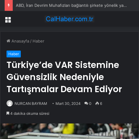
ABD, İran Devrim Muhafızları bağlantılı şirkete yönelik yaptırımları kaldırdı
Menü
Anasayfa
/
Haber
Haber
Türkiye’de VAR Sistemine
Güvensizlik Nedeniyle
Tartışmalar Devam Ediyor
NURCAN BAYRAM
Mart 30, 2024
0
6
4 dakika okuma süresi