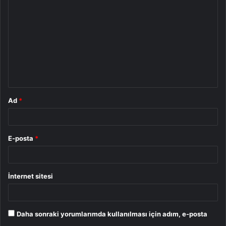
o
r
u
m
*
Ad
*
E-posta
*
İnternet sitesi
Daha sonraki yorumlarımda kullanılması için adım, e-posta