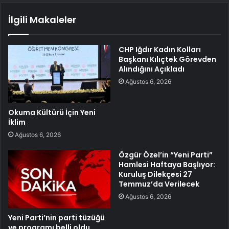
İlgili Makaleler
CHP Iğdır Kadın Kolları
Başkanı Kılıçtek Görevden
Alındığını Açıkladı
Ağustos 6, 2026
Okuma Kültürü İçin Yeni
İklim
Ağustos 6, 2026
Özgür Özel’in “Yeni Parti”
Hamlesi Haftaya Başlıyor:
Kuruluş Dilekçesi 27
Temmuz’da Verilecek
Ağustos 6, 2026
Yeni Parti’nin parti tüzüğü
ve programı belli oldu