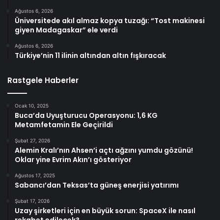
Ağustos 6, 2026
Üniversitede akıl almaz kopya tuzağı: “Tost makinesi
giyen Madagaskar” ele verdi
Ağustos 6, 2026
Türkiye’nin 11 ilinin altından altın fışkıracak
Rastgele Haberler
Ocak 10, 2025
Buca’da Uyuşturucu Operasyonu: 1,6 KG
Metamfetamin Ele Geçirildi
Şubat 27, 2026
Alemin Kralı’nın Ahsen’i açtı ağzını yumdu gözünü!
Oklar yine Evrim Akın’ı gösteriyor
Ağustos 17, 2025
Sabancı’dan Teksas’ta güneş enerjisi yatırımı
Şubat 17, 2026
Uzay şirketleri için en büyük sorun: SpaceX ile nasıl
rekabet edilecek?