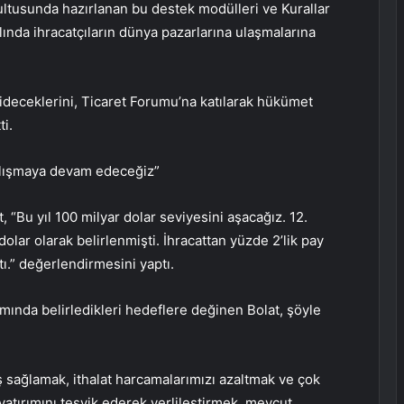
ultusunda hazırlanan bu destek modülleri ve Kurallar
nda ihracatçıların dünya pazarlarına ulaşmalarına
 gideceklerini, Ticaret Forumu’na katılarak hükümet
i.
çalışmaya devam edeceğiz”
t, “Bu yıl 100 milyar dolar seviyesini aşacağız. 12.
lar olarak belirlenmişti. İhracattan yüzde 2’lik pay
ı.” değerlendirmesini yaptı.
mında belirledikleri hedeflere değinen Bolat, şöyle
ş sağlamak, ithalat harcamalarımızı azaltmak ve çok
e yatırımını teşvik ederek yerlileştirmek, mevcut