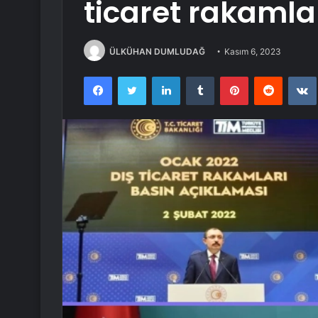
ticaret rakamlar
ÜLKÜHAN DUMLUDAĞ
Kasım 6, 2023
Facebook
Twitter
LinkedIn
Tumblr
Pinterest
Reddit