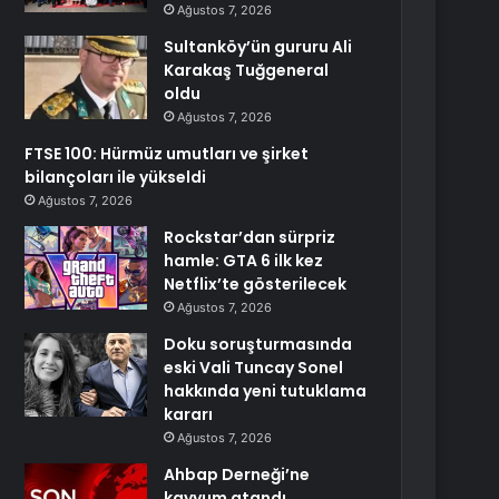
Ağustos 7, 2026
Sultanköy’ün gururu Ali
Karakaş Tuğgeneral
oldu
Ağustos 7, 2026
FTSE 100: Hürmüz umutları ve şirket
bilançoları ile yükseldi
Ağustos 7, 2026
Rockstar’dan sürpriz
hamle: GTA 6 ilk kez
Netflix’te gösterilecek
Ağustos 7, 2026
Doku soruşturmasında
eski Vali Tuncay Sonel
hakkında yeni tutuklama
kararı
Ağustos 7, 2026
Ahbap Derneği’ne
kayyum atandı