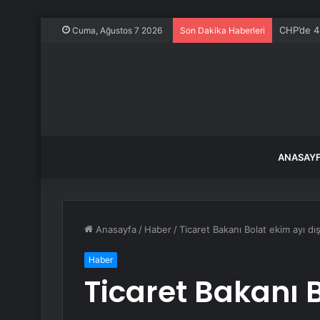
CHP’de 4 
Cuma, Ağustos 7 2026
Son Dakika Haberleri
ANASAY
Anasayfa
/
Haber
/
Ticaret Bakanı Bolat ekim ayı dış 
Haber
Ticaret Bakanı B