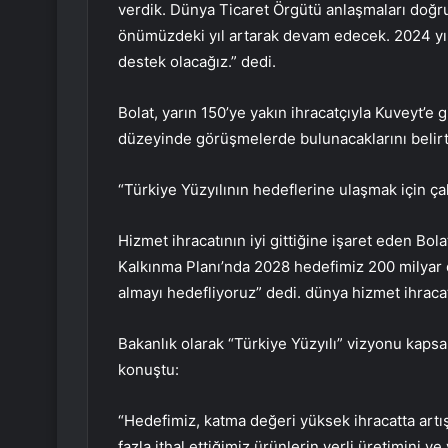
verdik. Dünya Ticaret Örgütü anlaşmaları doğr
önümüzdeki yıl artarak devam edecek. 2024 yılı
destek olacağız.” dedi.
Bolat, yarın 150’ye yakın ihracatçıyla Kuveyt’e
düzeyinde görüşmelerde bulunacaklarını belirtt
“Türkiye Yüzyılının hedeflerine ulaşmak için 
Hizmet ihracatının iyi gittiğine işaret eden Bola
Kalkınma Planı’nda 2028 hedefimiz 200 milyar do
almayı hedefliyoruz” dedi. dünya hizmet ihracat
Bakanlık olarak “Türkiye Yüzyılı” vizyonu kapsa
konuştu:
“Hedefimiz, katma değeri yüksek ihracatta artı
fazla ithal ettiğimiz ürünlerin yerli üretimini v