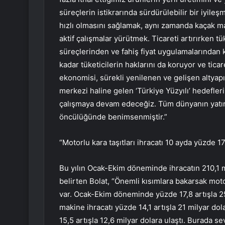
süreçlerin istikrarında sürdürülebilir bir iyileş
hızlı olmasını sağlamak, aynı zamanda kaçak m
aktif çalışmalar yürütmek. Ticareti artırırken tü
süreçlerinden ve fahiş fiyat uygulamalarından
kadar tüketicilerin haklarını da koruyor ve ticar
ekonomisi, sürekli yenilenen ve gelişen altyapıs
merkezi haline gelen ‘Türkiye Yüzyılı’ hedeflerin
çalışmaya devam edeceğiz. Tüm dünyanın yatır
öncülüğünde benimsenmiştir.”
“Motorlu kara taşıtları ihracatı 10 ayda yüzde 17,
Bu yılın Ocak-Ekim döneminde ihracatın 210,1 mi
belirten Bolat, “Önemli kısımlara bakarsak moto
var. Ocak-Ekim döneminde yüzde 17,8 artışla 25,1
makine ihracatı yüzde 14,1 artışla 21 milyar dola
15,5 artışla 12,6 milyar dolara ulaştı. Burada se