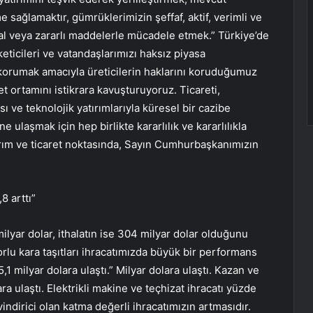
me sağlamaktır, gümrüklerimizin şeffaf, aktif, verimli ve
al veya zararlı maddelerle mücadele etmek.” Türkiye’de
keticileri ve vatandaşlarımızı haksız piyasa
 korumak amacıyla üreticilerin haklarını koruduğumuz
et ortamını istikrara kavuşturuyoruz. Ticareti,
ı ve teknolojik yatırımlarıyla küresel bir cazibe
e ulaşmak için hep birlikte kararlılık ve kararlılıkla
ım ve ticaret noktasında, Sayın Cumhurbaşkanımızın
8 arttı”
lyar dolar, ithalatın ise 304 milyar dolar olduğunu
rlu kara taşıtları ihracatımızda büyük bir performans
 milyar dolara ulaştı.” Milyar dolara ulaştı. Kazan ve
ra ulaştı. Elektrikli makine ve teçhizat ihracatı yüzde
vindirici olan katma değerli ihracatımızın artmasıdır.