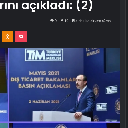
ını açıkladı: (2)
0
10
4 dakika okuma süresi
VKontakte
Odnoklassniki
Pocket