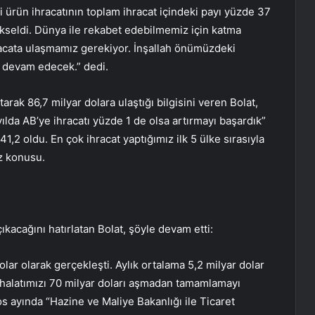
 ürün ihracatının toplam ihracat içindeki payı yüzde 37
ükseldi. Dünya ile rekabet edebilmemiz için katma
racata ulaşmamız gerekiyor. İnşallah önümüzdeki
 devam edecek.” dedi.
arak 86,7 milyar dolara ulaştığı bilgisini veren Bolat,
 yılda AB’ye ihracatı yüzde 1 de olsa artırmayı başardık”
1,2 oldu. En çok ihracat yaptığımız ilk 5 ülke sırasıyla
öz konusu.
çıkacağını hatırlatan Bolat, şöyle devam etti:
dolar olarak gerçekleşti. Aylık ortalama 5,2 milyar dolar
ithalatımızı 70 milyar doları aşmadan tamamlamayı
os ayında “Hazine ve Maliye Bakanlığı ile Ticaret