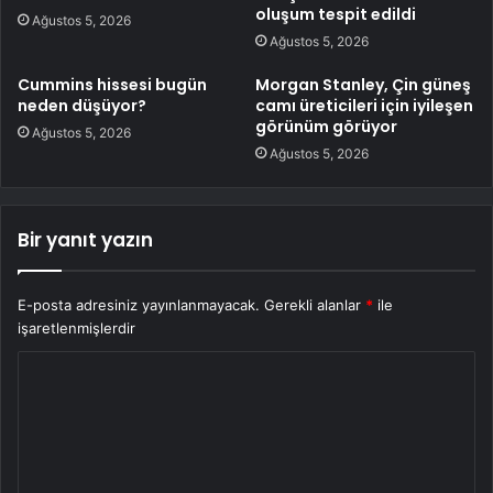
oluşum tespit edildi
Ağustos 5, 2026
Ağustos 5, 2026
Cummins hissesi bugün
Morgan Stanley, Çin güneş
neden düşüyor?
camı üreticileri için iyileşen
görünüm görüyor
Ağustos 5, 2026
Ağustos 5, 2026
Bir yanıt yazın
E-posta adresiniz yayınlanmayacak.
Gerekli alanlar
*
ile
işaretlenmişlerdir
Y
o
r
u