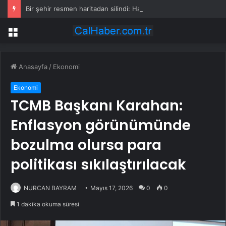
Bir şehir resmen haritadan silindi: Halk tahliye edildi
Menü
Anasayfa
/
Ekonomi
Ekonomi
TCMB Başkanı Karahan:
Enflasyon görünümünde
bozulma olursa para
politikası sıkılaştırılacak
NURCAN BAYRAM
Mayıs 17, 2026
0
0
1 dakika okuma süresi