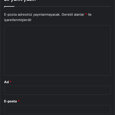
E-posta adresiniz yayınlanmayacak.
Gerekli alanlar
*
ile
işaretlenmişlerdir
Y
o
r
u
m
*
Ad
*
E-posta
*