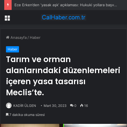
Ece Erken’den ‘yasak aşk’ açıklaması: Hukuki yollara başvuruyor
Menü
Anasayfa
/
Haber
Haber
Tarım ve orman
alanlarındaki düzenlemeleri
içeren yasa tasarısı
Meclis’te.
KADİR ÜLGEN
Mart 30, 2023
0
16
7 dakika okuma süresi