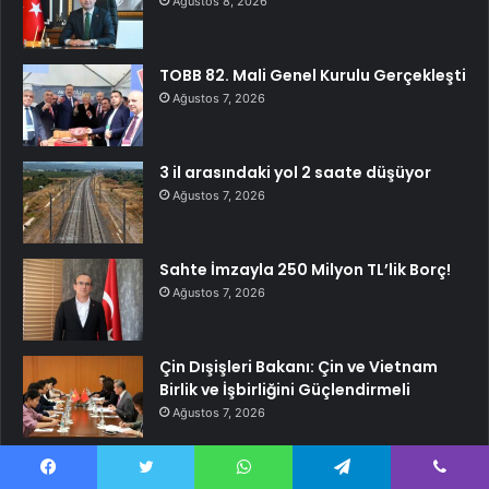
Ağustos 8, 2026
TOBB 82. Mali Genel Kurulu Gerçekleşti
Ağustos 7, 2026
3 il arasındaki yol 2 saate düşüyor
Ağustos 7, 2026
Sahte İmzayla 250 Milyon TL’lik Borç!
Ağustos 7, 2026
Çin Dışişleri Bakanı: Çin ve Vietnam
Birlik ve İşbirliğini Güçlendirmeli
Ağustos 7, 2026
Kurbanlık Hayvan Satışında Kalp Krizi
Facebook
Twitter
WhatsApp
Telegram
Viber
Ağustos 7, 2026