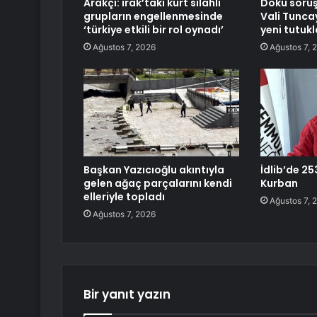
Arakçi: ırak’taki kürt silahlı
Doku soru
grupların engellenmesinde
Vali Tunca
‘türkiye etkili bir rol oynadı’
yeni tutuk
Ağustos 7, 2026
Ağustos 7, 
Başkan Yazıcıoğlu akıntıyla
İdlib’de 25
gelen ağaç parçalarını kendi
Kurban
elleriyle topladı
Ağustos 7, 
Ağustos 7, 2026
Bir yanıt yazın