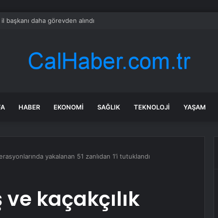
il başkanı daha görevden alındı
FA
HABER
EKONOMI
SAĞLIK
TEKNOLOJI
YAŞAM
perasyonlarında yakalanan 51 zanlıdan 1’i tutuklandı
 ve kaçakçılık