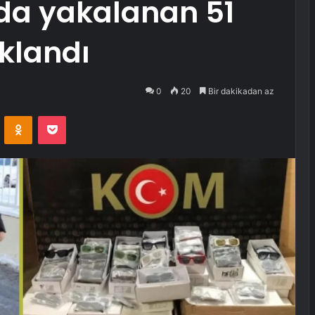
da yakalanan 51
uklandı
0
20
Bir dakikadan az
VKontakte
Odnoklassniki
Pocket