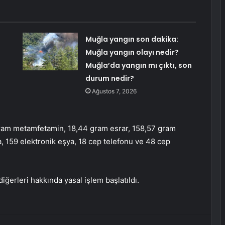
Muğla yangın son dakika:
Muğla yangın olayı nedir?
Muğla’da yangın mı çıktı, son
durum nedir?
Ağustos 7, 2026
gram metamfetamin, 18,44 gram esrar, 158,57 gram
a, 159 elektronik eşya, 18 cep telefonu ve 48 cep
diğerleri hakkında yasal işlem başlatıldı.
erest
Reddit
VKontakte
Odnoklassniki
Pocket
E-Posta ile paylaş
Yazdır