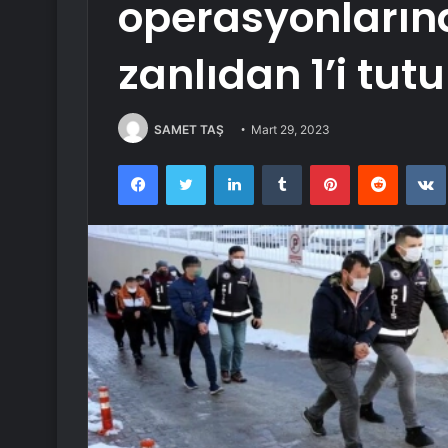
operasyonların
zanlıdan 1’i tut
SAMET TAŞ
Mart 29, 2023
Facebook
Twitter
LinkedIn
Tumblr
Pinterest
Reddit