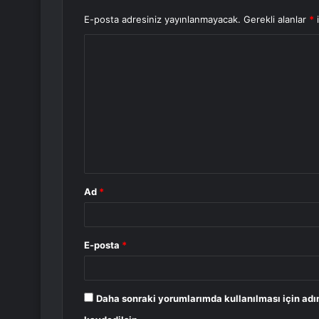
E-posta adresiniz yayınlanmayacak.
Gerekli alanlar
*
i
Y
o
r
u
m
*
Ad
*
E-posta
*
Daha sonraki yorumlarımda kullanılması için adı