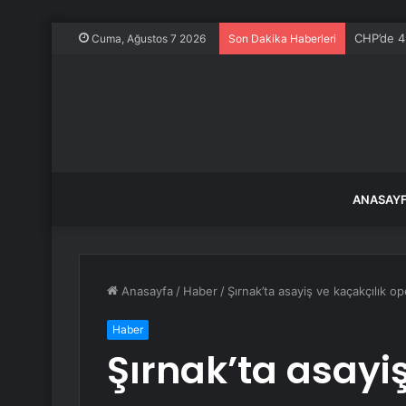
CHP’de 4 
Cuma, Ağustos 7 2026
Son Dakika Haberleri
ANASAY
Anasayfa
/
Haber
/
Şırnak’ta asayiş ve kaçakçılık o
Haber
Şırnak’ta asayiş