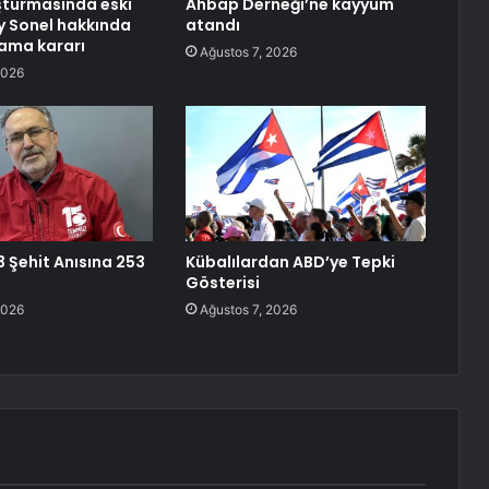
şturmasında eski
Ahbap Derneği’ne kayyum
y Sonel hakkında
atandı
lama kararı
Ağustos 7, 2026
2026
3 Şehit Anısına 253
Kübalılardan ABD’ye Tepki
Gösterisi
2026
Ağustos 7, 2026