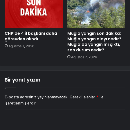
CHP’de 4 il başkanı daha
Muğla yangın son dakika:
görevden alındı
Muğla yangın olayı nedir?
Muğla’da yangın mı çıktı,
Ağustos 7, 2026
son durum nedir?
Ağustos 7, 2026
Bir yanıt yazın
E-posta adresiniz yayınlanmayacak.
Gerekli alanlar
*
ile
işaretlenmişlerdir
Y
o