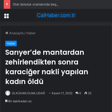
Otel doluluk oranlarında beş yılın düşük Haziran ayı
Menü
Anasayfa
/
Haber
Haber
Sarıyer’de mantardan
zehirlendikten sonra
karaciğer nakli yapılan
kadın öldü
ÜLKÜHAN DUMLUDAĞ
Kasım 11, 2022
0
22
Bir dakikadan az