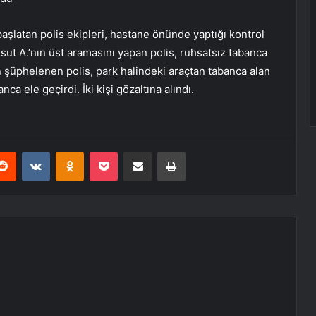
aşlatan polis ekipleri, hastane önünde yaptığı kontrol
ut A.’nın üst aramasını yapan polis, ruhsatsız tabanca
n şüphelenen polis, park halindeki araçtan tabanca alan
a ele geçirdi. İki kişi gözaltına alındı.
erest
Reddit
VKontakte
Odnoklassniki
Pocket
E-Posta ile paylaş
Yazdır