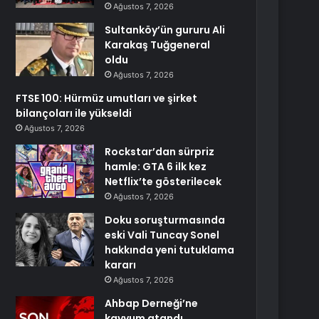
Ağustos 7, 2026
Sultanköy’ün gururu Ali
Karakaş Tuğgeneral
oldu
Ağustos 7, 2026
FTSE 100: Hürmüz umutları ve şirket
bilançoları ile yükseldi
Ağustos 7, 2026
Rockstar’dan sürpriz
hamle: GTA 6 ilk kez
Netflix’te gösterilecek
Ağustos 7, 2026
Doku soruşturmasında
eski Vali Tuncay Sonel
hakkında yeni tutuklama
kararı
Ağustos 7, 2026
Ahbap Derneği’ne
kayyum atandı