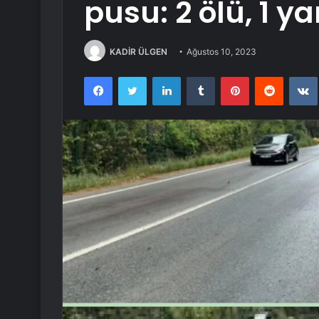
pusu: 2 ölü, 1 ya
KADİR ÜLGEN
Ağustos 10, 2023
Facebook
Twitter
LinkedIn
Tumblr
Pinterest
Reddit