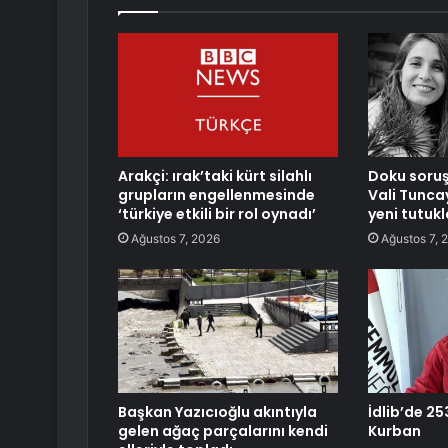
Arakçi: ırak’taki kürt silahlı
Doku soru
grupların engellenmesinde
Vali Tunca
‘türkiye etkili bir rol oynadı’
yeni tutuk
Ağustos 7, 2026
Ağustos 7, 
Başkan Yazıcıoğlu akıntıyla
İdlib’de 25
gelen ağaç parçalarını kendi
Kurban