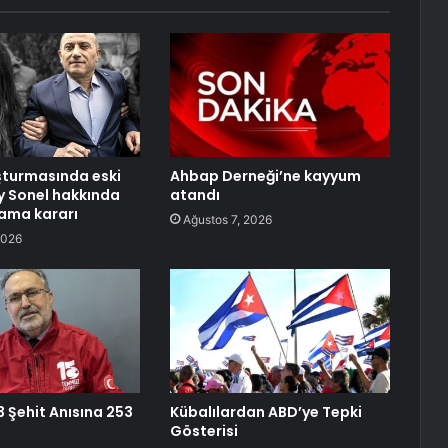
şturmasında eski
Ahbap Derneği’ne kayyum
y Sonel hakkında
atandı
lama kararı
Ağustos 7, 2026
2026
3 Şehit Anısına 253
Kübalılardan ABD’ye Tepki
Gösterisi