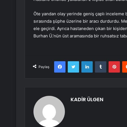
Öte yandan olay yerinde geniş çaplı inceleme b
sırasında şüphe üzerine bir aracı durdurdu. Mes
ele geçirdi. Ayrıca hastaneden çıkan bir kişide
Burhan Ü.’nün üst aramasında bir ruhsatsız tabanc
Facebook
Twitter
LinkedIn
Tumblr
Pint
Paylaş
KADİR ÜLGEN