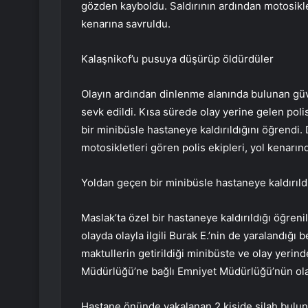
gözden kayboldu. Saldırının ardından motosiklet
kenarına savruldu.
Kalaşnikof’u pusuya düşürüp öldürdüler
Olayın ardından dinlenme alanında bulunan güven
sevk edildi. Kısa sürede olay yerine gelen polis
bir minibüsle hastaneye kaldırıldığını öğrendi
motosikletleri gören polis ekipleri, yol kenarın
Yoldan geçen bir minibüsle hastaneye kaldırıldı
Maslak’ta özel bir hastaneye kaldırıldığı öğreni
olayda olayla ilgili Burak E.’nin de yaralandığı b
maktullerin getirildiği minibüste ve olay yerin
Müdürlüğü’ne bağlı Emniyet Müdürlüğü’nün olayl
Hastane önünde yakalanan 2 kişide silah bulu