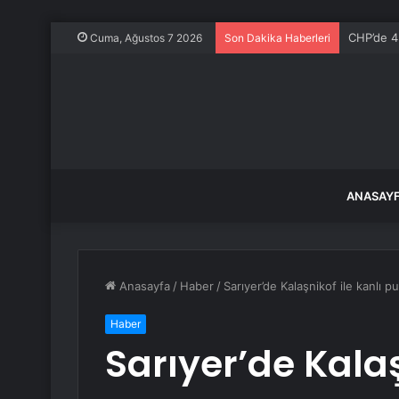
CHP’de 4 
Cuma, Ağustos 7 2026
Son Dakika Haberleri
ANASAY
Anasayfa
/
Haber
/
Sarıyer’de Kalaşnikof ile kanlı pu
Haber
Sarıyer’de Kalaş