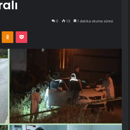
ralı
0
13
1 dakika okuma süresi
VKontakte
Odnoklassniki
Pocket