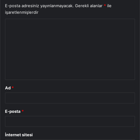
E-posta adresiniz yayınlanmayacak.
Gerekli alanlar
*
ile
işaretlenmişlerdir
Y
o
r
u
m
*
Ad
*
E-posta
*
İnternet sitesi