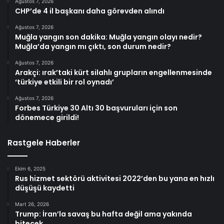
Ağustos 7, 2026
CHP’de 4 il başkanı daha görevden alındı
Ağustos 7, 2026
Muğla yangın son dakika: Muğla yangın olayı nedir?
Muğla’da yangın mı çıktı, son durum nedir?
Ağustos 7, 2026
Arakçi: ırak’taki kürt silahlı grupların engellenmesinde
‘türkiye etkili bir rol oynadı’
Ağustos 7, 2026
Forbes Türkiye 30 Altı 30 başvuruları için son
dönemece girildi!
Rastgele Haberler
Ekim 6, 2025
Rus hizmet sektörü aktivitesi 2022’den bu yana en hızlı
düşüşü kaydetti
Mart 26, 2026
Trump: İran’la savaş bu hafta değil ama yakında
bitecek