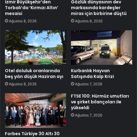
İzmir Büyükşehir’den
Gözlük dünyasının dev
Torbalı’da ‘Kırmızı Altın’
markasında kardeşler
mesaisi
miras için birbirine düştü
Ağustos 8, 2026
Ağustos 8, 2026
Otel doluluk oranlarında
Kurbanlık Hayvan
beş yılın düşük Haziran ayı
Satışında Kalp Krizi
Ağustos 8, 2026
Ağustos 7, 2026
FTSE 100: Hürmüz umutları
ve şirket bilançoları ile
yükseldi
Ağustos 7, 2026
Forbes Türkiye 30 Altı 30