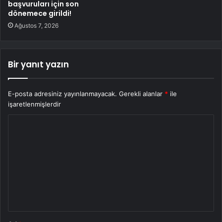
başvuruları için son
dönemece girildi!
Ağustos 7, 2026
Bir yanıt yazın
E-posta adresiniz yayınlanmayacak.
Gerekli alanlar
*
ile
işaretlenmişlerdir
Y
o
r
u
m
*