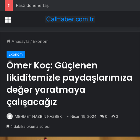
Fas’a dönene taş
Menü
Anasayfa
/
Ekonomi
Ekonomi
Ömer Koç: Güçlenen
likiditemizle paydaşlarımıza
değer yaratmaya
çalışacağız
MEHMET HAZBİN KAZBEK
Nisan 19, 2024
0
3
4 dakika okuma süresi