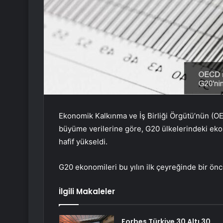
Ekonomik Kalkınma ve İş Birliği Örgütü’nün (OEC
büyüme verilerine göre, G20 ülkelerindeki ek
hafif yükseldi.
G20 ekonomileri bu yılın ilk çeyreğinde bir ö
İlgili Makaleler
Forbes Türkiye 30 Altı 30