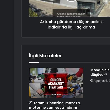
Arteche gündeme düşen asılsız
iddialarla ilgili açıklama
İlgili Makaleler
Mosaic his
düşüyor?
Ağustos 6, 
21 Temmuz benzine, mazota,
motorine zam veya indirim