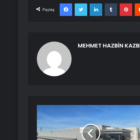
Facebook
Twitter
LinkedIn
Tumblr
Pint
Paylaş
MEHMET HAZBİN KAZB