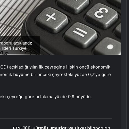
D) açıkladığı yılın ilk çeyreğine ilişkin öncü ekonomik
onomik büyüme bir önceki çeyrekteki yüzde 0,7’ye göre
nceki çeyreğe göre ortalama yüzde 0,9 büyüdü.
FTSE 100: Hürmüz umutları ve şirket bilançoları