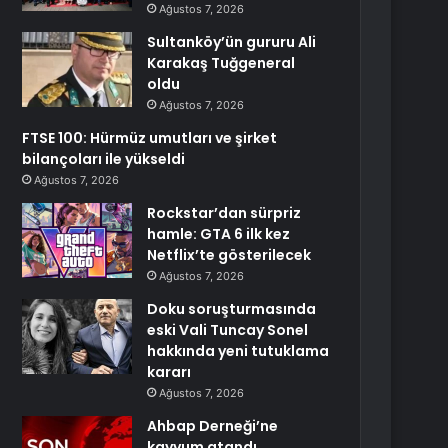
Ağustos 7, 2026
Sultanköy’ün gururu Ali
Karakaş Tuğgeneral
oldu
Ağustos 7, 2026
FTSE 100: Hürmüz umutları ve şirket
bilançoları ile yükseldi
Ağustos 7, 2026
Rockstar’dan sürpriz
hamle: GTA 6 ilk kez
Netflix’te gösterilecek
Ağustos 7, 2026
Doku soruşturmasında
eski Vali Tuncay Sonel
hakkında yeni tutuklama
kararı
Ağustos 7, 2026
Ahbap Derneği’ne
kayyum atandı