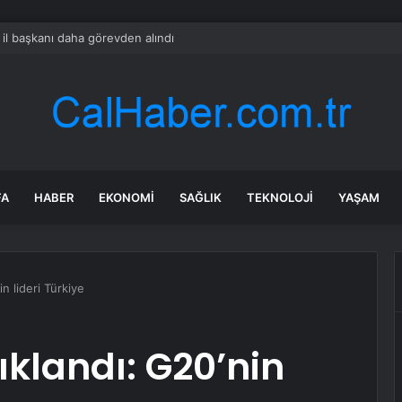
il başkanı daha görevden alındı
FA
HABER
EKONOMI
SAĞLIK
TEKNOLOJI
YAŞAM
n lideri Türkiye
klandı: G20’nin