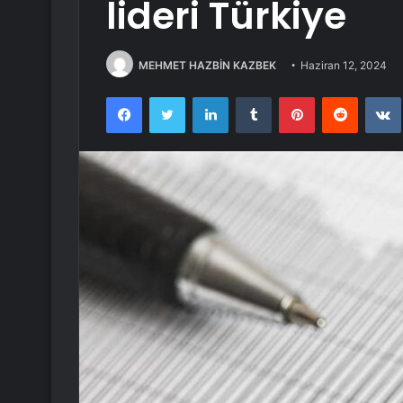
lideri Türkiye
MEHMET HAZBİN KAZBEK
Haziran 12, 2024
Facebook
Twitter
LinkedIn
Tumblr
Pinterest
Reddit