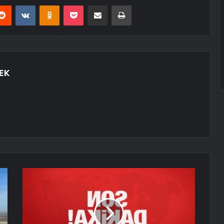
erest
Reddit
VKontakte
Odnoklassniki
Pocket
E-Posta ile paylaş
Yazdır
EK