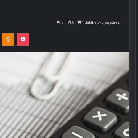
0
0
1 dakika okuma süresi
VKontakte
Odnoklassniki
Pocket