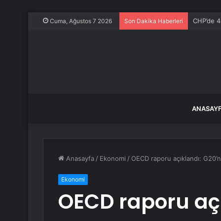
CHP’de 4 
Cuma, Ağustos 7 2026
Son Dakika Haberleri
ANASAY
Anasayfa
/
Ekonomi
/
OECD raporu açıklandı: G20’ni
Ekonomi
OECD raporu açı