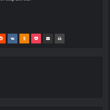
erest
Reddit
VKontakte
Odnoklassniki
Pocket
E-Posta ile paylaş
Yazdır