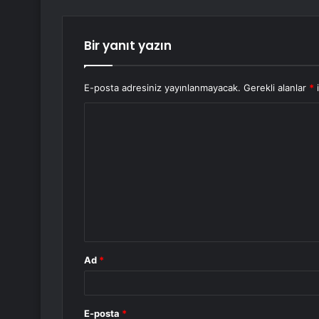
Bir yanıt yazın
E-posta adresiniz yayınlanmayacak.
Gerekli alanlar
*
i
Y
o
r
u
m
*
Ad
*
E-posta
*