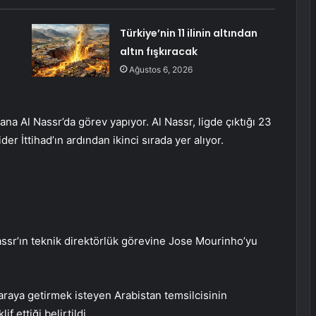
i
Türkiye’nin 11 ilinin altından
altın fışkıracak
Ağustos 6, 2026
a Al Nassr’da görev yapıyor. Al Nassr, ligde çıktığı 23
er İttihad’ın ardından ikinci sırada yer alıyor.
ssr’ın teknik direktörlük görevine Jose Mourinho’yu
araya getirmek isteyen Arabistan temsilcisinin
f ettiği belirtildi.