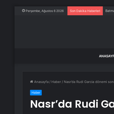
Batma
Perşembe, Ağustos 6 2026
Son Dakika Haberleri
ANASAY
Anasayfa
/
Haber
/
Nasr’da Rudi Garcia dönemi son
Haber
Nasr’da Rudi G