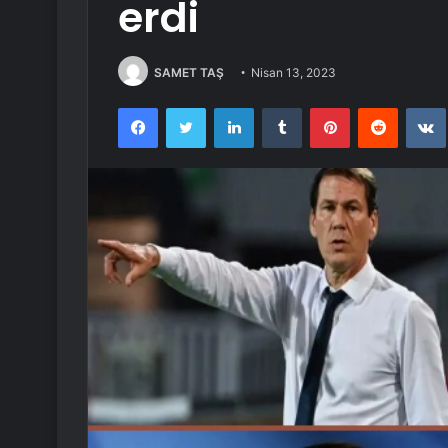
erdi
SAMET TAŞ
Nisan 13, 2023
Facebook
Twitter
LinkedIn
Tumblr
Pinterest
Reddit