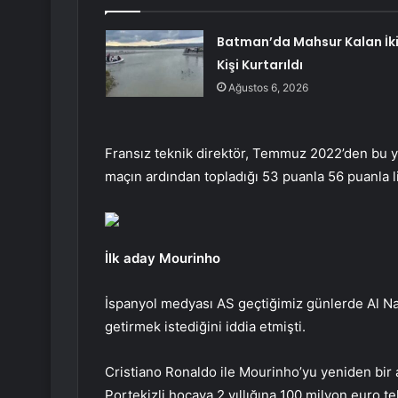
Batman’da Mahsur Kalan İk
Kişi Kurtarıldı
Ağustos 6, 2026
Fransız teknik direktör, Temmuz 2022’den bu yan
maçın ardından topladığı 53 puanla 56 puanla lid
İlk aday Mourinho
İspanyol medyası AS geçtiğimiz günlerde Al Na
getirmek istediğini iddia etmişti.
Cristiano Ronaldo ile Mourinho’yu yeniden bir 
Portekizli hocaya 2 yıllığına 100 milyon euro tekli