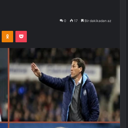
0
17
Bir dakikadan az
VKontakte
Odnoklassniki
Pocket