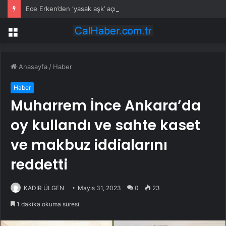
Ece Erken’den ‘yasak aşk’ açıklaması: Hukuki yollara başvuruyor
Menü
Anasayfa
/
Haber
Haber
Muharrem İnce Ankara’da
oy kullandı ve sahte kaset
ve makbuz iddialarını
reddetti
KADİR ÜLGEN
Mayıs 31, 2023
0
23
1 dakika okuma süresi