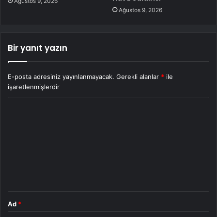
Ağustos 9, 2026
Ağustos 9, 2026
Bir yanıt yazın
E-posta adresiniz yayınlanmayacak.
Gerekli alanlar
*
ile
işaretlenmişlerdir
Y
o
r
u
m
*
Ad
*