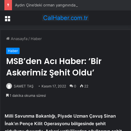
Aydın Çine’deki orman yangınında 7 saat geride kaldı, ekiplerin müdahalesi sürüyor
Menü
Anasayfa
/
Haber
Haber
MSB’den Acı Haber: ‘Bir
Askerimiz Şehit Oldu’
SAMET TAŞ
Kasım 17, 2022
0
22
1 dakika okuma süresi
Milli Savunma Bakanlığı, Piyade Uzman Çavuş Sinan
İnak’ın Pençe Kilit Operasyonu bölgesinde şehit