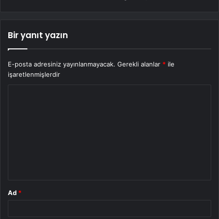
Bir yanıt yazın
E-posta adresiniz yayınlanmayacak.
Gerekli alanlar
*
ile
işaretlenmişlerdir
Y
o
r
u
m
*
Ad
*