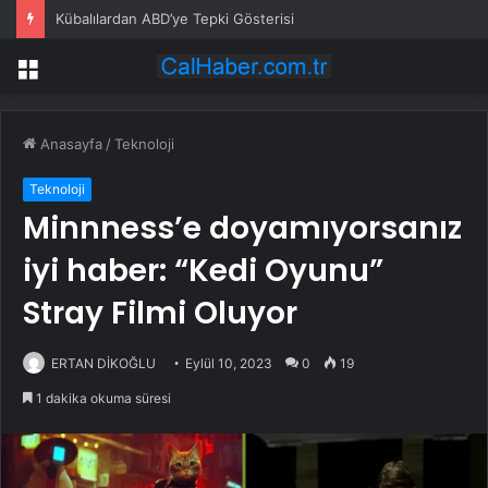
Kübalılardan ABD’ye Tepki Gösterisi
Menü
Anasayfa
/
Teknoloji
Teknoloji
Minnness’e doyamıyorsanız
iyi haber: “Kedi Oyunu”
Stray Filmi Oluyor
ERTAN DİKOĞLU
Eylül 10, 2023
0
19
1 dakika okuma süresi