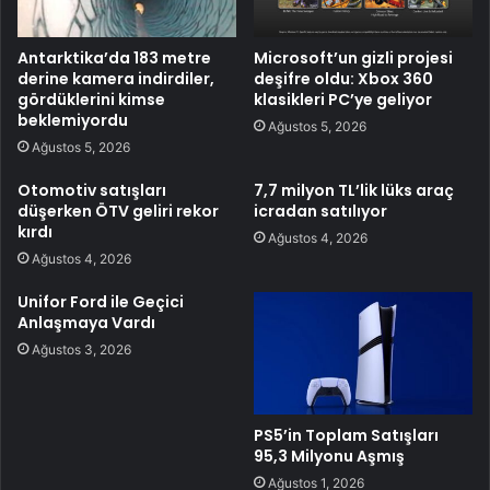
Antarktika’da 183 metre
Microsoft’un gizli projesi
derine kamera indirdiler,
deşifre oldu: Xbox 360
gördüklerini kimse
klasikleri PC’ye geliyor
beklemiyordu
Ağustos 5, 2026
Ağustos 5, 2026
Otomotiv satışları
7,7 milyon TL’lik lüks araç
düşerken ÖTV geliri rekor
icradan satılıyor
kırdı
Ağustos 4, 2026
Ağustos 4, 2026
Unifor Ford ile Geçici
Anlaşmaya Vardı
Ağustos 3, 2026
PS5’in Toplam Satışları
95,3 Milyonu Aşmış
Ağustos 1, 2026