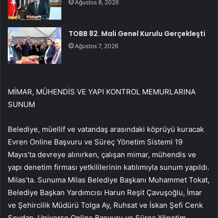
Ağustos 8, 2026
TOBB 82. Mali Genel Kurulu Gerçekleşti
Ağustos 7, 2026
MİMAR, MÜHENDİS VE YAPI KONTROL MEMURLARINA
SUNUM
Belediye, müellif ve vatandaş arasındaki köprüyü kuracak
Evren Online Başvuru ve Süreç Yönetim Sistemi 19
Mayıs’ta devreye alınırken, çalışan mimar, mühendis ve
yapı denetim firması yetkililerinin katılımıyla sunum yapıldı.
Milas’ta. Sunuma Milas Belediye Başkanı Muhammet Tokat,
Belediye Başkan Yardımcısı Harun Reşit Çavuşoğlu, İmar
ve Şehircilik Müdürü Tolga Ay, Ruhsat ve İskan Şefi Cenk
Soydan, Universe Online Başvuru ve Süreç Yönetim