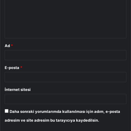
r
u
m
*
Ad
*
E-posta
*
İnternet sitesi
Daha sonraki yorumlarımda kullanılması için adım, e-posta
adresim ve site adresim bu tarayıcıya kaydedilsin.