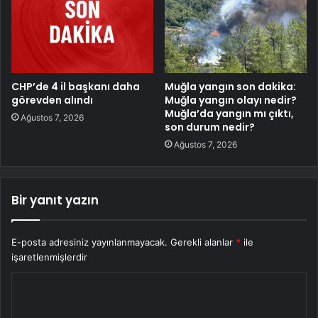
CHP’de 4 il başkanı daha
Muğla yangın son dakika:
görevden alındı
Muğla yangın olayı nedir?
Muğla’da yangın mı çıktı,
Ağustos 7, 2026
son durum nedir?
Ağustos 7, 2026
Bir yanıt yazın
E-posta adresiniz yayınlanmayacak.
Gerekli alanlar
*
ile
işaretlenmişlerdir
Y
o