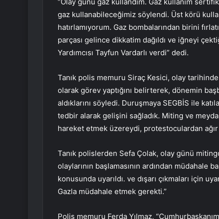
“Olay günü gaz kullandım. Gaz kullanım sertifi
gaz kullanabileceğimiz söylendi. Üst körü kulla
hatırlamıyorum. Gaz bombalarından birini fırlat
parçası gelince dikkatim dağıldı ve iğneyi çek
Yardımcısı Tayfun Vardarlı verdi” dedi.
Tanık polis memuru Siraç Kesici, olay tarihind
olarak görev yaptığını belirterek, dönemin baş
aldıklarını söyledi. Duruşmaya SEGBİS ile katı
tedbir alarak gelişini sağladık. Miting ve me
hareket etmek üzereydi, protestoculardan ağır b
Tanık polislerden Sefa Çolak, olay günü mitin
olaylarının başlamasının ardından müdahale başl
konusunda uyarıldı. ve dışarı çıkmaları için uy
Gazla müdahale etmek gerekti.”
Polis memuru Ferda Yılmaz, “Cumhurbaşkanımızı