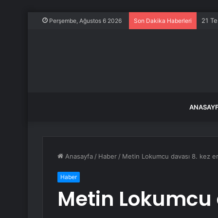
Kıbrı
Perşembe, Ağustos 6 2026
Son Dakika Haberleri
ANASAY
Anasayfa
/
Haber
/
Metin Lokumcu davası 8. kez erte
Haber
Metin Lokumcu 