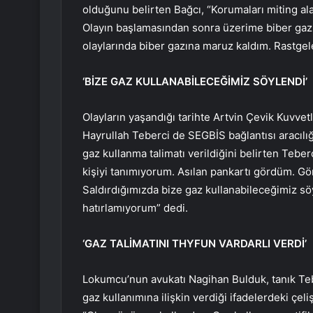
olduğunu belirten Bağcı, “Korumaları miting ala
Olayın başlamasından sonra üzerime biber gazı 
olaylarında biber gazına maruz kaldım. Rastgele
‘BİZE GAZ KULLANABİLECEĞİMİZ SÖYLENDİ’
Olayların yaşandığı tarihte Artvin Çevik Kuvve
Hayrullah Teberci de SEGBİS bağlantısı aracılı
gaz kullanma talimatı verildiğini belirten Teberci
kişiyi tanımıyorum. Asılan pankartı gördüm. Gö
Saldırdığımızda bize gaz kullanabileceğimiz sö
hatırlamıyorum” dedi.
‘GAZ TALİMATINI THYFUN VARDARLI VERDİ’
Lokumcu’nun avukatı Nagihan Bulduk, tanık Tebe
gaz kullanımına ilişkin verdiği ifadelerdeki çel