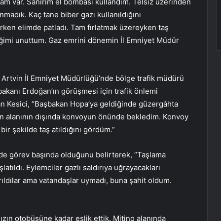
kam var. Sanırım el bombası kullandım. Telsiz üzerinden
nmadık. Kaç tane biber gazı kullanıldığını
ırken elimde patladı. Tam fırlatmak üzereyken taş
tiğimi unuttum. Gaz emrini dönemin İl Emniyet Müdür
e Artvin İl Emniyet Müdürlüğü’nde bölge trafik müdürü
bakanı Erdoğan’ın görüşmesi için trafik önlemi
lan Kesici, “Başbakan Hopa’ya geldiğinde güzergâhta
ydan alanının dışında konvoyun önünde bekledim. Konvoy
ir şekilde taş atıldığını gördüm.”
gde görev başında olduğunu belirterek, “Taşlama
atıldı. Eylemciler gazlı saldırıya uğrayacakları
arıldılar ama vatandaşlar uymadı, buna şahit oldum.
n otobüsüne kadar eşlik ettik. Miting alanında