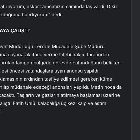
tırlıyorum, eskort aracımızın camında taş vardı. Dikiz
ördüğümü hatırlıyorum” dedi.
YA ÇALIŞTI’
Emniyet Müdürlüğü Terörle Mücadele Şube Müdürü
ına dayanarak ifade verme talebi hakim tarafından
uşturulan tampon bölgede görevde bulunduğunu belirten
alesi öncesi vatandaşlara uyarı anonsu yapıldı.
açıklamasının ardından tasfiye edilmesi gereken küme
ayrılıp müdahale edeceği anonsları yapıldı. Metin hoca da
kacaktı. Taşların ve gazların atılmaya başlaması üzerine
ıştı. Fatih Ünlü, kalabalığa üç kez ‘kalp ve astım
”