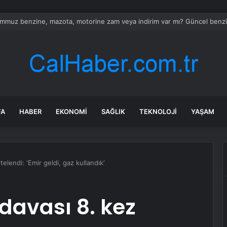
s Barış Harekatı’nın 52. yıl dönümünde Yunanistan’dan küstah tehdit: Yunan 
FA
HABER
EKONOMI
SAĞLIK
TEKNOLOJI
YAŞAM
lendi: ‘Emir geldi, gaz kullandık’
davası 8. kez