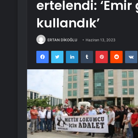
ertelendi: ‘Emir 
kullandık’
ERTAN DİKOĞLU
Haziran 13, 2023
Facebook
Twitter
LinkedIn
Tumblr
Pinterest
Reddit