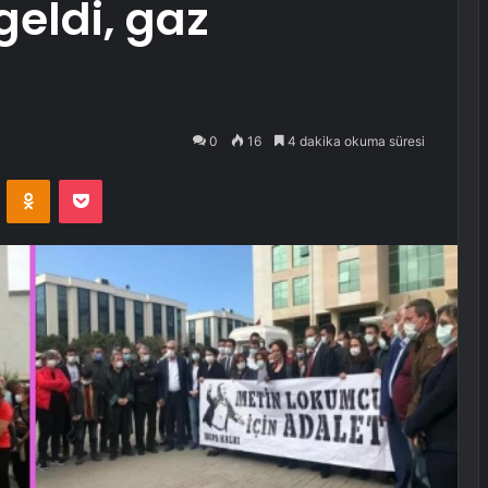
geldi, gaz
0
16
4 dakika okuma süresi
VKontakte
Odnoklassniki
Pocket