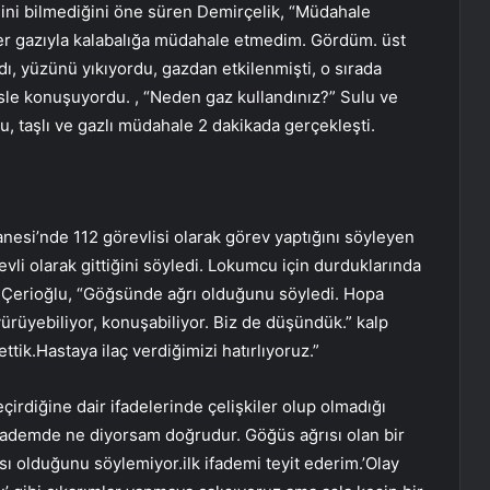
ğini bilmediğini öne süren Demirçelik, “Müdahale
ber gazıyla kalabalığa müdahale etmedim. Gördüm. üst
ı, yüzünü yıkıyordu, gazdan etkilenmişti, o sırada
isle konuşuyordu. , “Neden gaz kullandınız?” Sulu ve
 taşlı ve gazlı müdahale 2 dakikada gerçekleşti.
esi’nde 112 görevlisi olarak görev yaptığını söyleyen
li olarak gittiğini söyledi. Lokumcu için durduklarında
n Çerioğlu, “Göğsünde ağrı olduğunu söyledi. Hopa
ürüyebiliyor, konuşabiliyor. Biz de düşündük.” kalp
ttik.Hastaya ilaç verdiğimizi hatırlıyoruz.”
çirdiğine dair ifadelerinde çelişkiler olup olmadığı
 ifademde ne diyorsam doğrudur. Göğüs ağrısı olan bir
ı olduğunu söylemiyor.ilk ifademi teyit ederim.’Olay