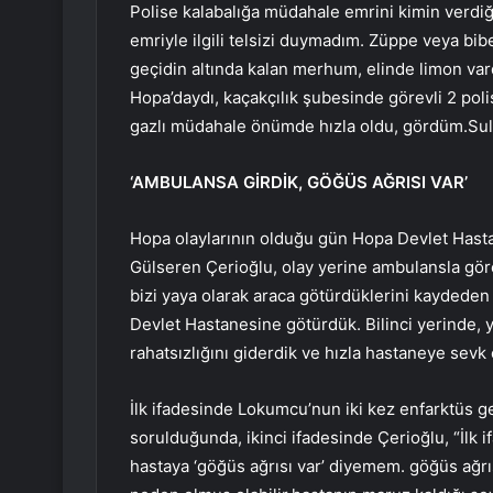
Polise kalabalığa müdahale emrini kimin verdi
emriyle ilgili telsizi duymadım. Züppe veya bi
geçidin altında kalan merhum, elinde limon vard
Hopa’daydı, kaçakçılık şubesinde görevli 2 pol
gazlı müdahale önümde hızla oldu, gördüm.Sulu,
‘AMBULANSA GİRDİK, GÖĞÜS AĞRISI VAR’
Hopa olaylarının olduğu gün Hopa Devlet Hastan
Gülseren Çerioğlu, olay yerine ambulansla görev
bizi yaya olarak araca götürdüklerini kaydede
Devlet Hastanesine götürdük. Bilinci yerinde, y
rahatsızlığını giderdik ve hızla hastaneye sevk e
İlk ifadesinde Lokumcu’nun iki kez enfarktüs ge
sorulduğunda, ikinci ifadesinde Çerioğlu, “İlk
hastaya ‘göğüs ağrısı var’ diyemem. göğüs ağrıs