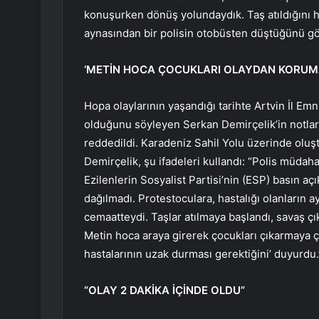
konuşurken dönüş yolundaydık. Taş atıldığını ha
aynasından bir polisin otobüsten düştüğünü g
‘METİN HOCA ÇOCUKLARI OLAYDAN KORUMA
Hopa olaylarının yaşandığı tarihte Artvin İl 
olduğunu söyleyen Serkan Demirçelik’in notlar
reddedildi. Karadeniz Sahil Yolu üzerinde ol
Demirçelik, şu ifadeleri kullandı: “Polis müdah
Ezilenlerin Sosyalist Partisi’nin (ESP) basın 
dağılmadı. Protestoculara, hastalığı olanların 
cemaatteydi. Taşlar atılmaya başlandı, savaş çı
Metin hoca araya girerek çocukları çıkarmaya çal
hastalarının uzak durması gerektiğini’ duyurdu.
“OLAY 2 DAKİKA İÇİNDE OLDU”