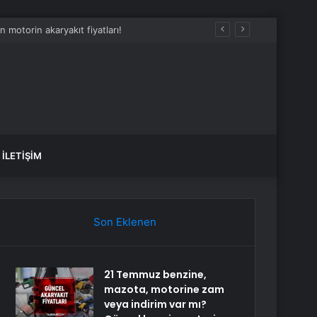
Silahlı Kuvvetleri için Kıbrıs yakındır
İLETIŞIM
Son Eklenen
21 Temmuz benzine,
mazota, motorine zam
veya indirim var mı?