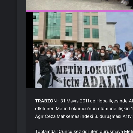
TRABZON
– 31 Mayıs 2011’de Hopa ilçesinde AK 
etkilenen Metin Lokumcu’nun ölümüne ilişkin 
Ağır Ceza Mahkemesi’ndeki 8. duruşması Artvin’
Toplamda 10’uncu kez görülen duruşmaya Metin 