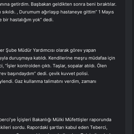
nına getirdim. Başbakan geldikten sonra beni bıraktılar.
sıkıldı. , Durumum ağırlaşıp hastaneye gittim” 1 Mayıs
 bir hastalığım yok” dedi.
tler Şube Müdür Yardımcısı olarak görev yapan
ğıyla duruşmaya katıldı. Kendilerine meşru müdafaa için
, “İşler kontrolden çıktı. Taşlar, sopalar atıldı. Ölen
rev başındaydım” dedi. çevik kuvvet polisi.
ylendi. Gaz kullanma talimatını verdim, zamanı
rci’ye İçişleri Bakanlığı Mülki Müfettişler raporunda
işkileri sordu. Rapordaki şartları kabul eden Teberci,