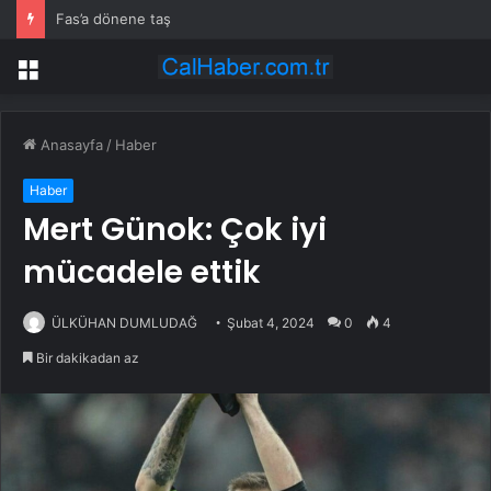
Fas’a dönene taş
Menü
Anasayfa
/
Haber
Haber
Mert Günok: Çok iyi
mücadele ettik
ÜLKÜHAN DUMLUDAĞ
Şubat 4, 2024
0
4
Bir dakikadan az