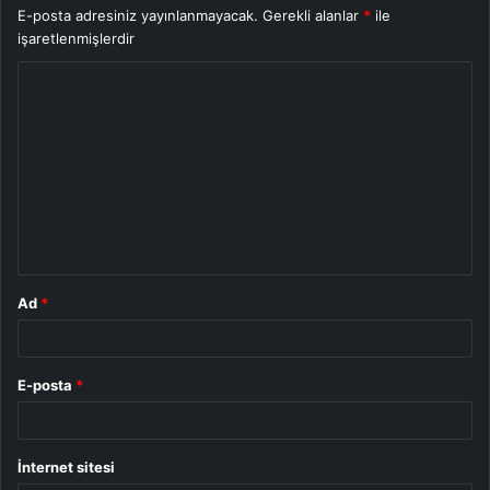
E-posta adresiniz yayınlanmayacak.
Gerekli alanlar
*
ile
işaretlenmişlerdir
Y
o
r
u
m
*
Ad
*
E-posta
*
İnternet sitesi