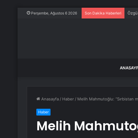
Özgür
Perşembe, Ağustos 6 2026
Son Dakika Haberleri
ANASAY
Anasayfa
/
Haber
/
Melih Mahmutoğlu: “Sırbistan m
Haber
Melih Mahmutoğ