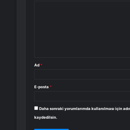
Y
o
r
u
m
*
Ad
*
E-posta
*
Daha sonraki yorumlarımda kullanılması için adı
kaydedilsin.