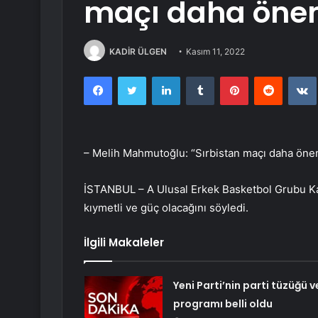
maçı daha önem
KADİR ÜLGEN
Kasım 11, 2022
Facebook
Twitter
LinkedIn
Tumblr
Pinterest
Reddit
– Melih Mahmutoğlu: “Sırbistan maçı daha önem
İSTANBUL – A Ulusal Erkek Basketbol Grubu Ka
kıymetli ve güç olacağını söyledi.
İlgili Makaleler
Yeni Parti’nin parti tüzüğü v
programı belli oldu