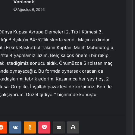
Verilecek
Ağustos 6, 2026
ünya Kupası Avrupa Elemeleri 2. Tıp I Kümesi 3.
tığı Belçika’yı 84-52’lik skorla yendi. Maçın ardından
lli Erkek Basketbol Takımı Kaptanı Melih Mahmutoğlu,
4’te 4 yapmamız lazım. Belçika çok önemli bir rakip.
 istediğimiz sonucu aldık. Önümüzde Sırbistan maçı
manda oynayacağız. Bu formda oynarsak oradan da
rkadaşlarımı tebrik ederim. Kazanınca her şey hoş. 2
sal Grup ile. İnşallah pazartesi de kazanırız. Ben de
çalışıyorum. Güzel gidiyor” biçiminde konuştu.
erest
Reddit
VKontakte
Odnoklassniki
Pocket
E-Posta ile paylaş
Yazdır