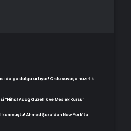
sı dalga dalga artıyor! Ordu savaşa hazırlık
misi “Nihal Adağ Güzellik ve Meslek Kursu”
ül konmuştu! Ahmed Şara’dan New York’ta