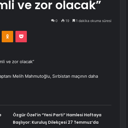
li ve zor olacak”
0
19
1 dakika okuma süresi
VKontakte
Odnoklassniki
Pocket
li ve zor olacak”
ptanı Melih Mahmutoğlu, Sırbistan maçının daha
e
Özgür Özel’in “Yeni Parti” Hamlesi Haftaya
Başlıyor: Kuruluş Dilekçesi 27 Temmuz’da