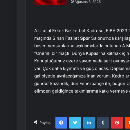
Ağustos 6, 2026
A Ulusal Erkek Basketbol Kadrosu, FIBA 2023 D
maçında Sinan Fazilet
Spor
Salonu’nda karşılaş
basın mensuplarına açıklamalarda bulunan A Mi
“Önemli bir maçtı. Dünya Kupası’na kalmak için 
Konuştuğumuz üzere savunmada sert oynayarak
var. Çok daha kıymetli ve güç olacak. Deplas
galibiyetle ayrılacağımıza inanıyorum. Kadro a
gündür kazandık, dün Fenerbahçe ile, bugün Ulu
elimden geldiğince takımlarıma katkı vermeye 
Facebook
Twitter
LinkedIn
Tumblr
Pint
Paylaş