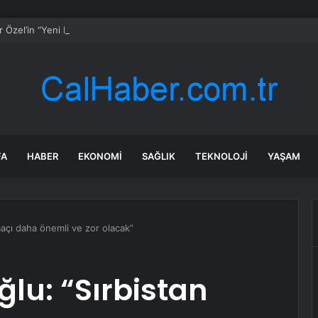
 Özel’in “Yeni Parti” Hamlesi Haftaya Başlıyor: Kuruluş Dilekçesi 27 Tem
FA
HABER
EKONOMI
SAĞLIK
TEKNOLOJI
YAŞAM
açı daha önemli ve zor olacak”
lu: “Sırbistan