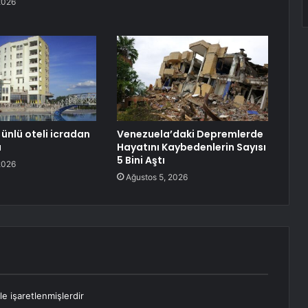
2026
 ünlü oteli icradan
Venezuela’daki Depremlerde
ı
Hayatını Kaybedenlerin Sayısı
5 Bini Aştı
2026
Ağustos 5, 2026
le işaretlenmişlerdir