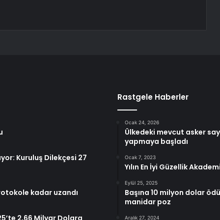
Rastgele Haberler
Ocak 24, 2026
u
Ülkedeki mevcut asker sayı
yapmaya başladı
yor: Kuruluş Dilekçesi 27
Ocak 7, 2023
Yılın En İyi Güzellik Akade
Eylül 25, 2025
protokole kadar uzandı
Başına 10 milyon dolar öd
manidar poz
25’te 2,66 Milyar Dolara
Aralık 27, 2024