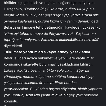
birliklere çeşitli silah ve teçhizat sağlandığını söyleyen
Lukaşenko, “
Oralarda (dış ülkelerde) birileri uluyup bizi
eleştiriyorsa bilin ki, her şeyi doğru yapıyoruz. Orada bizi
övmeye başlarlarsa, durum bizim için vahim demek
” dedi.
Belarus’un kimseyi tehdit etmediğini kaydeden Lukaşenko,
“
Kimseyi tehdit etmeye de ihtiyacımız yok. Başkalarının
toprağını istemiyoruz. Elimizdeki kullanabilirsek bize kâfi
”
diye ekledi.
‘Hükümete yaptırımları şikayet etmeyi yasakladım’
Belarus lideri ayrıca hükümet ve yetkililere yaptırımlar
konusunda şikayette bulunmayı yasakladığını bildirdi.
Lukaşenko, “
Şu basit mantıktan yola çıktım. Eğer bir
yöneticiye, memura, işletme sahibine kendini zorlayıp
çalışmaktan kaçınma fırsatı verilirse bundan
yararlanacaktır. Bu yüzden baştan söyledim, hiçbir yaptırım
yok, unutun, sizin için yaptırım diye bir şey yok
” şeklinde
konuştu.