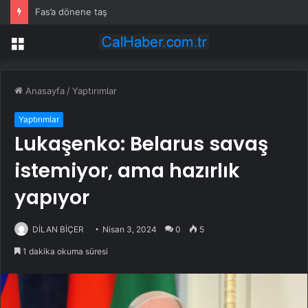
Fas’a dönene taş
Menü
Anasayfa
/
Yaptırımlar
Yaptırımlar
Lukaşenko: Belarus savaş
istemiyor, ama hazırlık
yapıyor
DİLAN BİÇER
Nisan 3, 2024
0
5
1 dakika okuma süresi