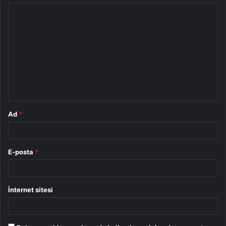
Y
o
r
u
m
*
Ad
*
E-posta
*
İnternet sitesi