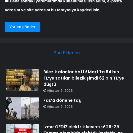
Daha sonraki yorumlarımda kullanılması için adım, e-posta
adresim ve site adresim bu tarayıcıya kaydedilsin.
Son Eklenen
Bilezik alanlar battı! Mart’ta 84 bin
TL’ye satılan bilezik şimdi 62 bin TL’ye
düştü
Ağustos 9, 2026
Fas’a dönene taş
Ağustos 9, 2026
İzmir GEDİZ elektrik kesintisi! 28-29