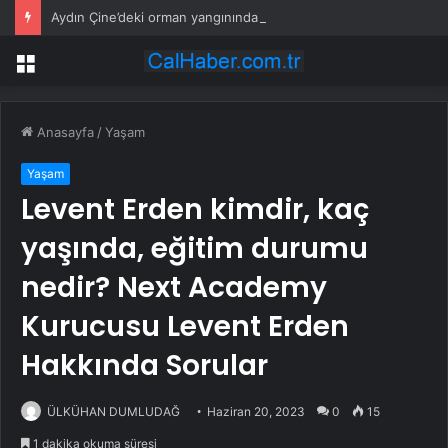
Aydın Çine’deki orman yangınında 7 saat geride kaldı, ekiplerin müdahalesi sürüyor
Menü
Anasayfa
/
Yaşam
Yaşam
Levent Erden kimdir, kaç
yaşında, eğitim durumu
nedir? Next Academy
Kurucusu Levent Erden
Hakkında Sorular
ÜLKÜHAN DUMLUDAĞ
Haziran 20, 2023
0
15
1 dakika okuma süresi