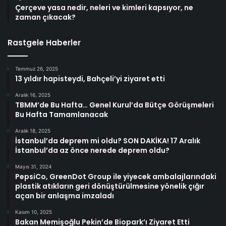
Çerçeve yasa nedir, neleri ve kimleri kapsıyor, ne
zaman çıkacak?
Rastgele Haberler
Temmuz 26, 2025
13 yıldır hapisteydi, Bahçeli’yi ziyaret etti
Aralık 16, 2025
TBMM’de Bu Hafta… Genel Kurul’da Bütçe Görüşmeleri
Bu Hafta Tamamlanacak
Aralık 18, 2025
İstanbul’da deprem mi oldu? SON DAKİKA! 17 Aralık
İstanbul’da az önce nerede deprem oldu?
Mayıs 31, 2024
PepsiCo, GreenDot Group ile yiyecek ambalajlarındaki
plastik atıkların geri dönüştürülmesine yönelik çığır
açan bir anlaşma imzaladı
Kasım 10, 2025
Bakan Memişoğlu Pekin’de Biopark’ı Ziyaret Etti