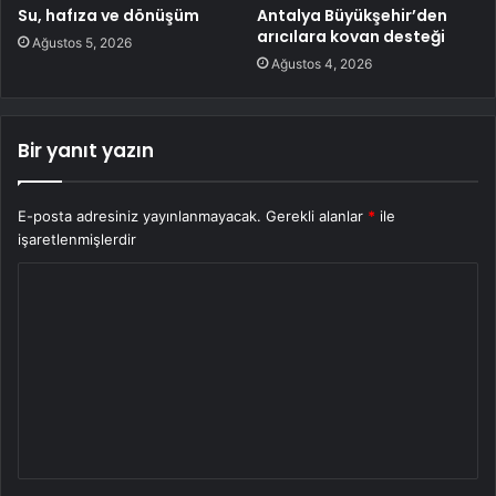
Su, hafıza ve dönüşüm
Antalya Büyükşehir’den
arıcılara kovan desteği
Ağustos 5, 2026
Ağustos 4, 2026
Bir yanıt yazın
E-posta adresiniz yayınlanmayacak.
Gerekli alanlar
*
ile
işaretlenmişlerdir
Y
o
r
u
m
*