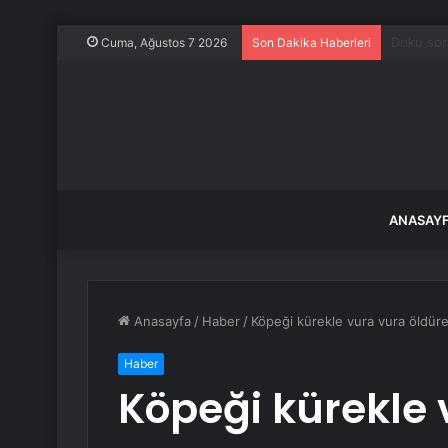
Ahbap De
Cuma, Ağustos 7 2026
Son Dakika Haberleri
ANASAY
Anasayfa
/
Haber
/
Köpeği kürekle vura vura öldüre
Haber
Köpeği kürekle 