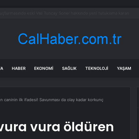
rneği’ne kayyum atandı
FA
HABER
EKONOMI
SAĞLIK
TEKNOLOJI
YAŞAM
n caninin ilk ifadesi! Savunması da olay kadar korkunç
vura vura öldüren