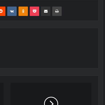
erest
Reddit
VKontakte
Odnoklassniki
Pocket
E-Posta ile paylaş
Yazdır