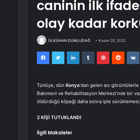
caninin ilk ifa
olay kadar kor
ÜLKÜHAN DUMLUDAĞ
Kasım 26, 2022
Facebook
Twitter
LinkedIn
Tumblr
Pinterest
Reddit
Türkiye, dün
Konya
‘dan gelen acı görüntülerle
Bakımevi ve Rehabilitasyon Merkezi’nde bir vazi
öldürdüğü köpeği daha sonra iple sürüklemesi,
2 KİŞİ TUTUKLANDI
İlgili Makaleler