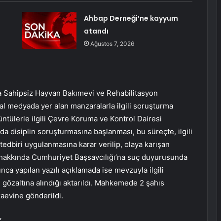
Ahbap Derneği’ne kayyum
atandı
Ağustos 7, 2026
a Sahipsiz Hayvan Bakımevi ve Rehabilitasyon
l medyada yer alan manzaralarla ilgili soruşturma
rüntülerle ilgili Çevre Koruma ve Kontrol Dairesi
 disiplin soruşturmasına başlanması, bu süreçte, ilgili
dbiri uygulanmasına karar verilip, olaya karışan
r hakkında Cumhuriyet Başsavcılığı’na suç duyurusunda
ca yapılan yazılı açıklamada ise mevzuyla ilgili
gözaltına alındığı aktarıldı. Mahkemede 2 şahıs
zaevine gönderildi.
”