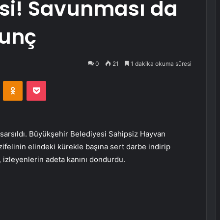
desi! Savunması da
kunç
0
21
1 dakika okuma süresi
VKontakte
Odnoklassniki
Pocket
 sarsıldı. Büyükşehir Belediyesi Sahipsiz Hayvan
felinin elindeki kürekle başına sert darbe indirip
 izleyenlerin adeta kanını dondurdu.