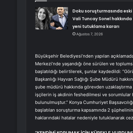
Doku soruşturmasında eski
Vali Tuncay Sonel hakkında
yeni tutuklama kararı
Ağustos 7, 2026
Büyükşehir Belediyesi’nden yapılan açıklamad
Merkezi’nde yaşandığı öne sürülen ve toplumsa
başlatıldığı belirtilerek, şunlar kaydedildi: “Gö
Başkanlığı Hayvan Sağlığı Şube Müdürü hakkında
şube müdürü hakkında görevden uzaklaştırma te
işçilerin iş akdinin feshedilmesi ve sorumlula
bulunulmuştur.” Konya Cumhuriyet Başsavcılığın
başlatılan soruşturma kapsamında 2 şüphelinin 
haklarındaki hatalar nedeniyle tutuklanarak ce
“KENDİMİ KORUMAK İÇİN KÜREKLE VURDUM