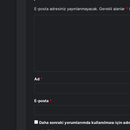
E-posta adresiniz yayınlanmayacak.
Gerekli alanlar
*
i
Y
o
r
u
m
*
Ad
*
E-posta
*
Daha sonraki yorumlarımda kullanılması için adı