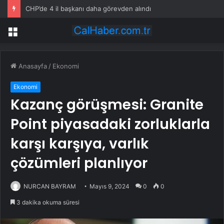
CHP’de 4 il başkanı daha görevden alındı
Menü
Anasayfa
/
Ekonomi
Ekonomi
Kazanç görüşmesi: Granite
Point piyasadaki zorluklarla
karşı karşıya, varlık
çözümleri planlıyor
NURCAN BAYRAM
Mayıs 9, 2024
0
0
3 dakika okuma süresi