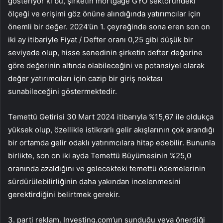
gösteriyor ki bu, şirketin mortgage GYO sektöründeki
ölçeği ve erişimi göz önüne alındığında yatırımcılar için
önemli bir değer. 2024’ün 1. çeyreğinde sona eren son on
iki ay itibariyle Fiyat / Defter oranı 0,25 gibi düşük bir
seviyede olup, hisse senedinin şirketin defter değerine
göre değerinin altında olabileceğini ve potansiyel olarak
değer yatırımcıları için cazip bir giriş noktası
sunabileceğini göstermektedir.
Temettü Getirisi 30 Mart 2024 itibarıyla %15,67 ile oldukça
yüksek olup, özellikle istikrarlı gelir akışlarının çok arandığı
bir ortamda gelir odaklı yatırımcılara hitap edebilir. Bununla
birlikte, son on iki ayda Temettü Büyümesinin %25,0
oranında azaldığını ve gelecekteki temettü ödemelerinin
sürdürülebilirliğinin daha yakından incelenmesini
gerektirdiğini belirtmek gerekir.
3. parti reklam. Investing.com’un sunduğu veya önerdiği