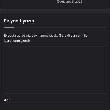
Ağustos 5, 2026
Bir yanıt yazın
E-posta adresiniz yayınlanmayacak.
Gerekli alanlar
*
ile
işaretlenmişlerdir
Y
o
r
u
m
*
Ad
*