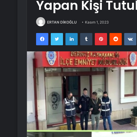
Yapan Kişi Tutu
ERTAN DİKOĞLU
Kasım 1, 2023
Facebook
Twitter
LinkedIn
Tumblr
Pinterest
Reddit