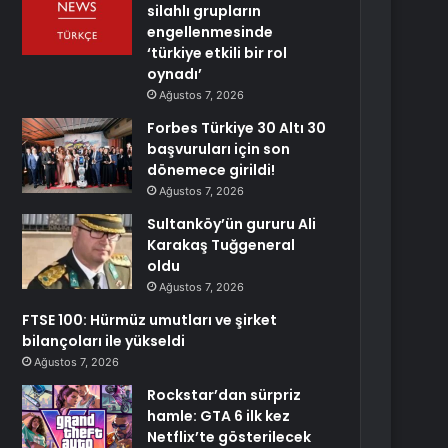
silahlı grupların
engellenmesinde
‘türkiye etkili bir rol
oynadı’
Ağustos 7, 2026
Forbes Türkiye 30 Altı 30
başvuruları için son
dönemece girildi!
Ağustos 7, 2026
Sultanköy’ün gururu Ali
Karakaş Tuğgeneral
oldu
Ağustos 7, 2026
FTSE 100: Hürmüz umutları ve şirket
bilançoları ile yükseldi
Ağustos 7, 2026
Rockstar’dan sürpriz
hamle: GTA 6 ilk kez
Netflix’te gösterilecek