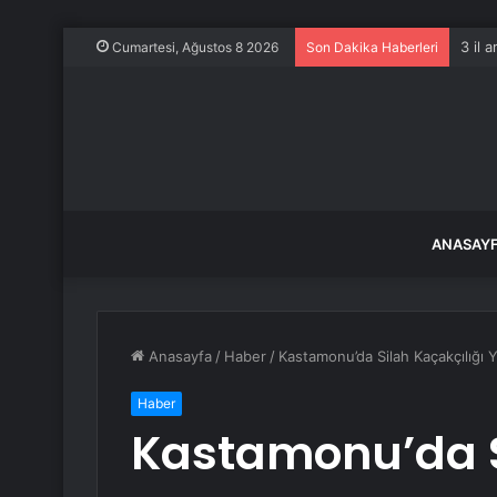
3 il 
Cumartesi, Ağustos 8 2026
Son Dakika Haberleri
ANASAY
Anasayfa
/
Haber
/
Kastamonu’da Silah Kaçakçılığı Y
Haber
Kastamonu’da S