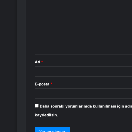
Y
o
r
u
m
*
Ad
*
E-posta
*
Daha sonraki yorumlarımda kullanılması için adı
kaydedilsin.