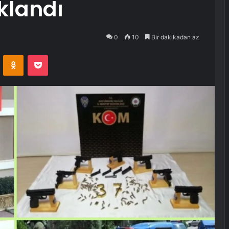
klandı
0
10
Bir dakikadan az
VKontakte
Odnoklassniki
Pocket