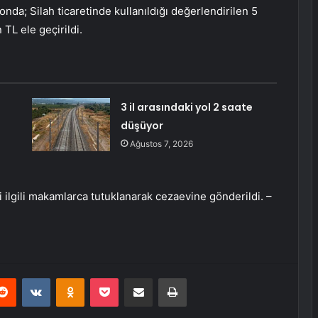
da; Silah ticaretinde kullanıldığı değerlendirilen 5
 TL ele geçirildi.
3 il arasındaki yol 2 saate
düşüyor
Ağustos 7, 2026
şi ilgili makamlarca tutuklanarak cezaevine gönderildi. –
erest
Reddit
VKontakte
Odnoklassniki
Pocket
E-Posta ile paylaş
Yazdır