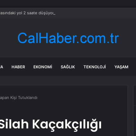
arasındaki yol 2 saate düşüyor
FA
HABER
EKONOMI
SAĞLIK
TEKNOLOJI
YAŞAM
apan Kişi Tutuklandı
ilah Kaçakçılığı