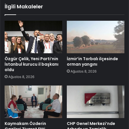
İlgili Makaleler
Özgür Çelik, Yeni Parti’nin
İzmir’in Torbalı ilçesinde
İstanbul kurucu il başkanı
orman yangını
oldu
Ağustos 8, 2026
Ağustos 8, 2026
Kaymakam Özderin
CHP Genel Merkezi’nde
Gazileri Ziyaret Etti
Arbede ve Temizlik