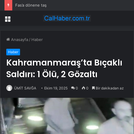
Fas’a dönene taş
Menü
Anasayfa
/
Haber
Haber
Kahramanmaraş’ta Bıçaklı
Saldırı: 1 Ölü, 2 Gözaltı
ÜMİT SAVĞA
Ekim 19, 2025
0
0
Bir dakikadan az