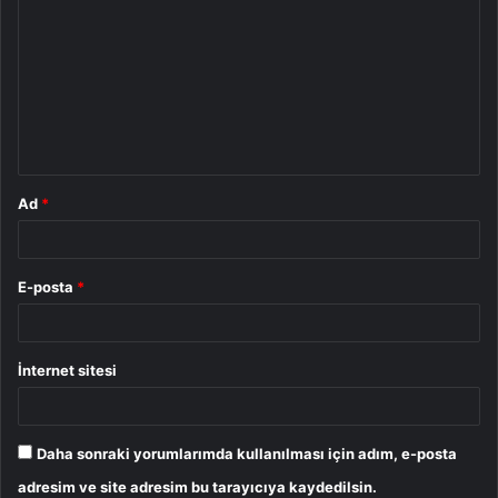
o
r
u
m
*
Ad
*
E-posta
*
İnternet sitesi
Daha sonraki yorumlarımda kullanılması için adım, e-posta
adresim ve site adresim bu tarayıcıya kaydedilsin.