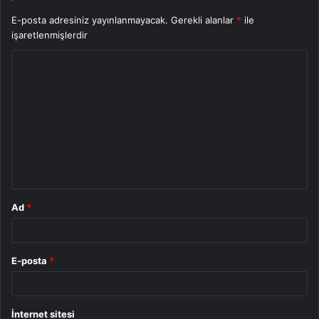
E-posta adresiniz yayınlanmayacak.
Gerekli alanlar
*
ile
işaretlenmişlerdir
Y
o
r
u
m
*
Ad
*
E-posta
*
İnternet sitesi