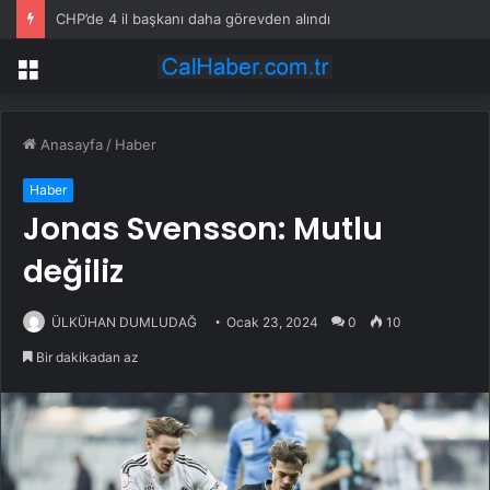
CHP’de 4 il başkanı daha görevden alındı
Menü
Anasayfa
/
Haber
Haber
Jonas Svensson: Mutlu
değiliz
ÜLKÜHAN DUMLUDAĞ
Ocak 23, 2024
0
10
Bir dakikadan az