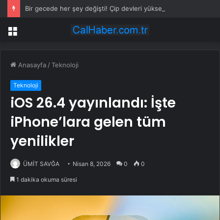
Bir gecede her şey değişti! Çip devleri yükselişe geçti
Menü
Anasayfa
/
Teknoloji
Teknoloji
iOS 26.4 yayınlandı: İşte
iPhone’lara gelen tüm
yenilikler
ÜMİT SAVĞA
Nisan 8, 2026
0
0
1 dakika okuma süresi