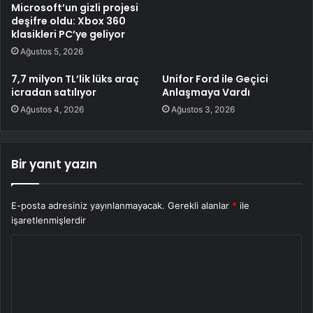
Microsoft’un gizli projesi
deşifre oldu: Xbox 360
klasikleri PC’ye geliyor
Ağustos 5, 2026
7,7 milyon TL’lik lüks araç
Unifor Ford ile Geçici
icradan satılıyor
Anlaşmaya Vardı
Ağustos 4, 2026
Ağustos 3, 2026
Bir yanıt yazın
E-posta adresiniz yayınlanmayacak.
Gerekli alanlar
*
ile
işaretlenmişlerdir
Y
o
r
u