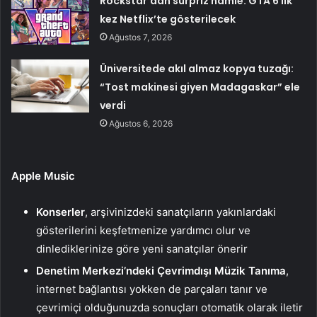
Rockstar’dan sürpriz hamle: GTA 6 ilk
kez Netflix’te gösterilecek
Ağustos 7, 2026
Üniversitede akıl almaz kopya tuzağı:
“Tost makinesi giyen Madagaskar” ele
verdi
Ağustos 6, 2026
Apple Music
Konserler
, arşivinizdeki sanatçıların yakınlardaki
gösterilerini keşfetmenize yardımcı olur ve
dinlediklerinize göre yeni sanatçılar önerir
Denetim Merkezi’ndeki Çevrimdışı Müzik Tanıma
,
internet bağlantısı yokken de parçaları tanır ve
çevrimiçi olduğunuzda sonuçları otomatik olarak iletir