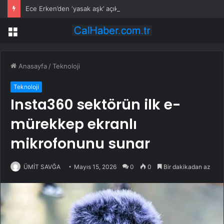
Ece Erken’den ‘yasak aşk’ açıklaması: Hukuki yollara başvuruyor
Menü
Anasayfa
/
Teknoloji
Teknoloji
Insta360 sektörün ilk e-
mürekkep ekranlı
mikrofonunu sunar
ÜMİT SAVĞA
Mayıs 15, 2026
0
0
Bir dakikadan az