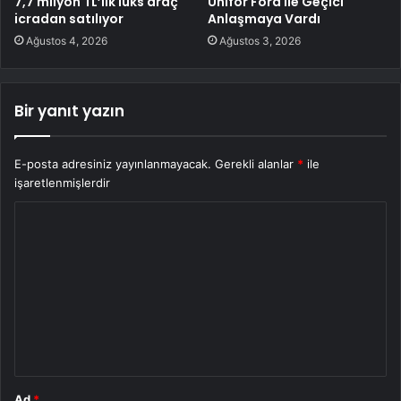
7,7 milyon TL’lik lüks araç
Unifor Ford ile Geçici
icradan satılıyor
Anlaşmaya Vardı
Ağustos 4, 2026
Ağustos 3, 2026
Bir yanıt yazın
E-posta adresiniz yayınlanmayacak.
Gerekli alanlar
*
ile
işaretlenmişlerdir
Y
o
r
u
m
*
Ad
*