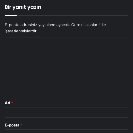
Bir yanıt yazın
E-posta adresiniz yayınlanmayacak.
Gerekli alanlar
*
ile
işaretlenmişlerdir
Y
o
r
u
m
*
Ad
*
E-posta
*