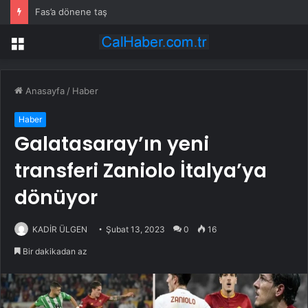
Fas’a dönene taş
Menü
Anasayfa
/
Haber
Haber
Galatasaray’ın yeni
transferi Zaniolo İtalya’ya
dönüyor
KADİR ÜLGEN
Şubat 13, 2023
0
16
Bir dakikadan az