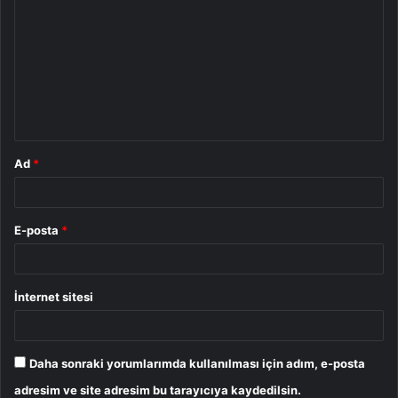
o
r
u
m
*
Ad
*
E-posta
*
İnternet sitesi
Daha sonraki yorumlarımda kullanılması için adım, e-posta
adresim ve site adresim bu tarayıcıya kaydedilsin.