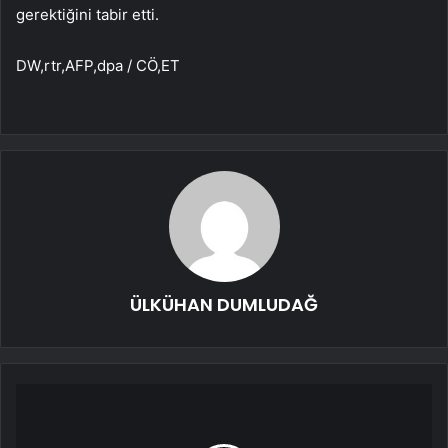
gerektiğini tabir etti.
DW,rtr,AFP,dpa / CÖ,ET
ÜLKÜHAN DUMLUDAĞ