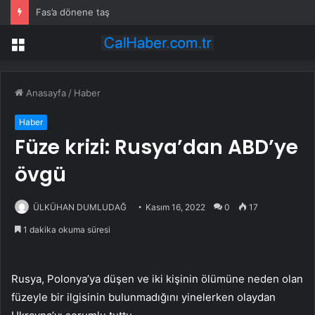
Fas’a dönene taş
Menü
Anasayfa
/
Haber
Haber
Füze krizi: Rusya’dan ABD’ye
övgü
ÜLKÜHAN DUMLUDAĞ
Kasım 16, 2022
0
17
1 dakika okuma süresi
Rusya, Polonya’ya düşen ve iki kişinin ölümüne neden olan
füzeyle bir ilgisinin bulunmadığını yinelerken olaydan