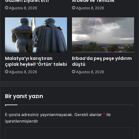
Gazileri Ziyaret Etti
Arbede ve Temizlik
Ağustos 8, 2026
Ağustos 8, 2026
Malatya’yı karıştıran
Erbaa’da peş peşe yıldırım
çıplak heykel! ‘Örtün’ talebi
düştü
Ağustos 8, 2026
Ağustos 8, 2026
Bir yanıt yazın
E-posta adresiniz yayınlanmayacak.
Gerekli alanlar
*
ile
işaretlenmişlerdir
Y