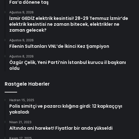
Fas’a dönene taş
Ağustos 9, 2026
İzmir GEDİZ elektrik kesintisi! 28-29 Temmuz İzmir’de
elektrik kesintisi ne zaman bitecek, elektrikler ne
zaman gelecek?
Ağustos 9, 2026
Filenin Sultanları VNL’de İkinci Kez Şampiyon
Ağustos 8, 2026
Özgür Çelik, Yeni Parti’nin İstanbul kurucu il başkanı
oldu
Rastgele Haberler
Haziran 15, 2025
Polis simitçi ve pazarcı kılığına girdi: 12 kapkaççıyı
yakaladı
Nisan 21, 2023
Altında ani hareket! Fiyatlar bir anda yükseldi
Kasım 17, 2025