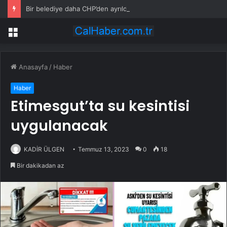
Bir belediye daha CHP’den ayrıldı
Menü
Anasayfa
/
Haber
Haber
Etimesgut’ta su kesintisi
uygulanacak
KADİR ÜLGEN
Temmuz 13, 2023
0
18
Bir dakikadan az