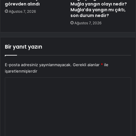
görevden alındı
Muğla yangın olayı nedir?
Muğla’da yangın mı çıktı,
Ağustos 7, 2026
son durum nedir?
Ağustos 7, 2026
Bir yanıt yazın
E-posta adresiniz yayınlanmayacak.
Gerekli alanlar
*
ile
işaretlenmişlerdir
Y
o
r
u
m
*