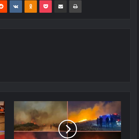
erest
Reddit
VKontakte
Odnoklassniki
Pocket
E-Posta ile paylaş
Yazdır