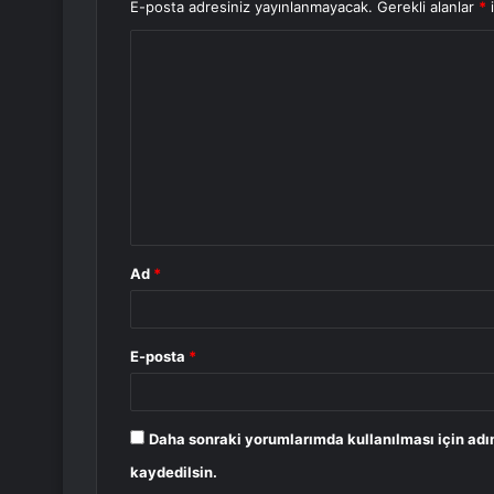
E-posta adresiniz yayınlanmayacak.
Gerekli alanlar
*
i
Y
o
r
u
m
*
Ad
*
E-posta
*
Daha sonraki yorumlarımda kullanılması için adı
kaydedilsin.