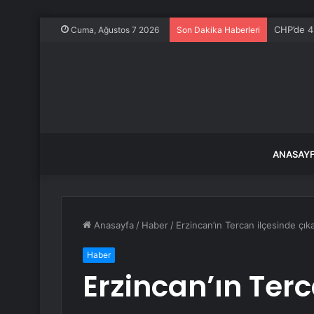
CHP’de 4 
Cuma, Ağustos 7 2026
Son Dakika Haberleri
ANASAY
Anasayfa
/
Haber
/
Erzincan’ın Tercan ilçesinde çık
Haber
Erzincan’ın Ter