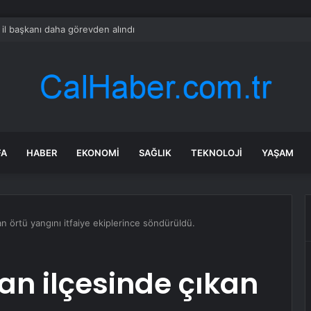
il başkanı daha görevden alındı
FA
HABER
EKONOMI
SAĞLIK
TEKNOLOJI
YAŞAM
an örtü yangını itfaiye ekiplerince söndürüldü.
can ilçesinde çıkan