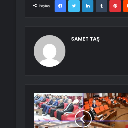
Facebook
Twitter
LinkedIn
Tumblr
Pint
Paylaş
SAMET TAŞ