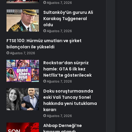
Ağustos 7, 2026
Sultanköy’ün gururu Ali
Karakaş Tuğgeneral
oldu
Ağustos 7, 2026
FTSE 100: Hürmüz umutları ve şirket
bilançoları ile yükseldi
Ağustos 7, 2026
Rockstar’dan sürpriz
hamle: GTA 6 ilk kez
Netflix’te gösterilecek
Ağustos 7, 2026
Doku soruşturmasında
eski Vali Tuncay Sonel
hakkında yeni tutuklama
kararı
Ağustos 7, 2026
Ahbap Derneği’ne
kayyum atandı