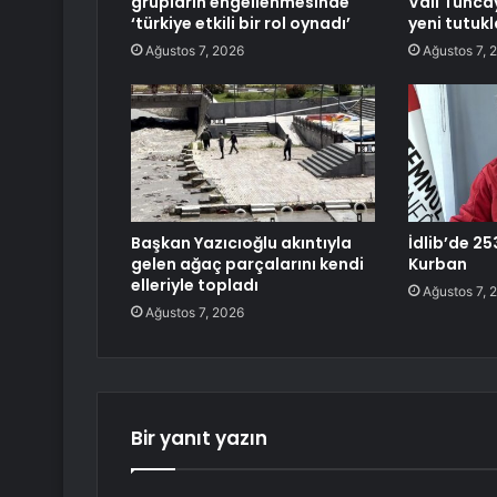
grupların engellenmesinde
Vali Tunca
‘türkiye etkili bir rol oynadı’
yeni tutuk
Ağustos 7, 2026
Ağustos 7, 
Başkan Yazıcıoğlu akıntıyla
İdlib’de 25
gelen ağaç parçalarını kendi
Kurban
elleriyle topladı
Ağustos 7, 
Ağustos 7, 2026
Bir yanıt yazın