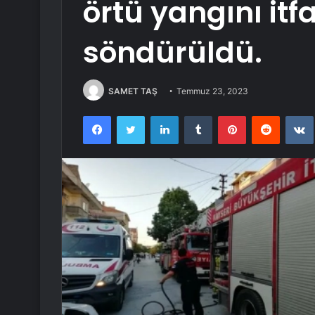
örtü yangını itf
söndürüldü.
SAMET TAŞ
Temmuz 23, 2023
Facebook
Twitter
LinkedIn
Tumblr
Pinterest
Reddit