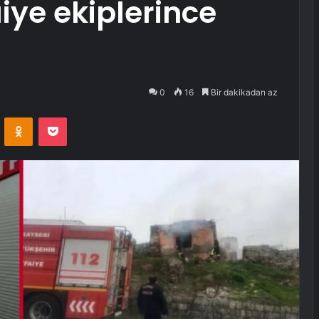
aiye ekiplerince
0
16
Bir dakikadan az
VKontakte
Odnoklassniki
Pocket