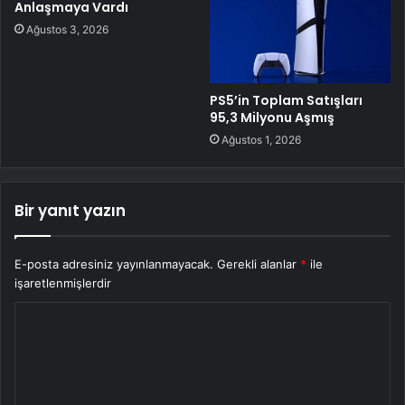
Anlaşmaya Vardı
Ağustos 3, 2026
PS5’in Toplam Satışları
95,3 Milyonu Aşmış
Ağustos 1, 2026
Bir yanıt yazın
E-posta adresiniz yayınlanmayacak.
Gerekli alanlar
*
ile
işaretlenmişlerdir
Y
o
r
u