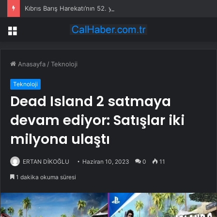
Kıbrıs Barış Harekatı’nın 52. yıl dönümünde Yunanistan’dan küstah tehdit: Yunan Silahlı Kuvvetleri için Kıbrıs yakındır
Menü
Anasayfa
/
Teknoloji
Teknoloji
Dead Island 2 satmaya
devam ediyor: Satışlar iki
milyona ulaştı
ERTAN DİKOĞLU
Haziran 10, 2023
0
11
1 dakika okuma süresi