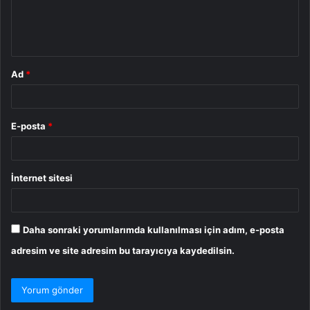
m
*
Ad
*
E-posta
*
İnternet sitesi
Daha sonraki yorumlarımda kullanılması için adım, e-posta
adresim ve site adresim bu tarayıcıya kaydedilsin.