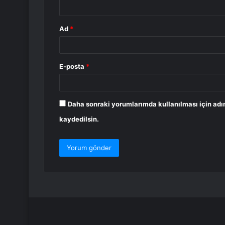
*
Ad
*
E-posta
*
Daha sonraki yorumlarımda kullanılması için adı
kaydedilsin.