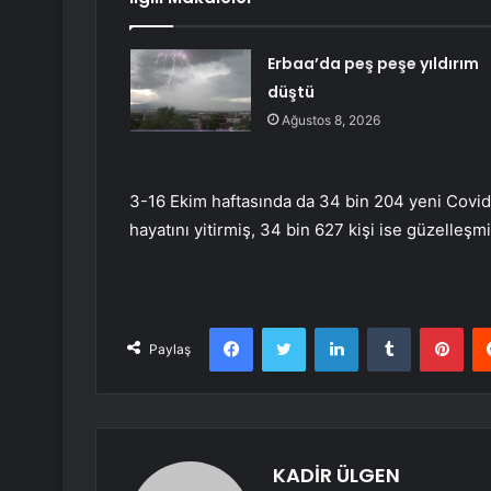
Erbaa’da peş peşe yıldırım
düştü
Ağustos 8, 2026
3-16 Ekim haftasında da 34 bin 204 yeni Covid-1
hayatını yitirmiş, 34 bin 627 kişi ise güzelleşmi
Facebook
Twitter
LinkedIn
Tumblr
Pint
Paylaş
KADİR ÜLGEN