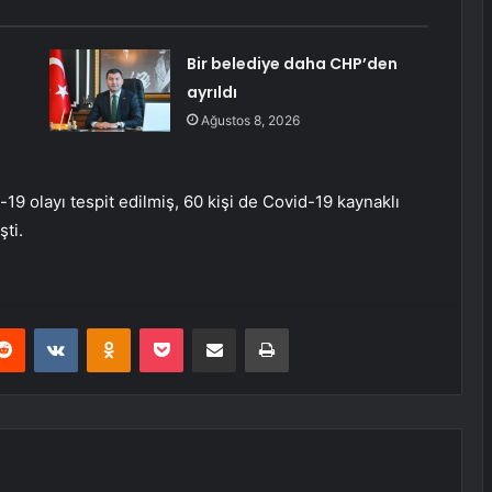
Bir belediye daha CHP’den
ayrıldı
Ağustos 8, 2026
9 olayı tespit edilmiş, 60 kişi de Covid-19 kaynaklı
şti.
erest
Reddit
VKontakte
Odnoklassniki
Pocket
E-Posta ile paylaş
Yazdır