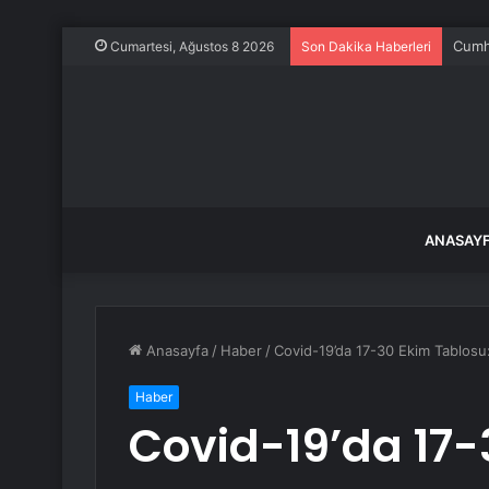
Ece E
Cumartesi, Ağustos 8 2026
Son Dakika Haberleri
ANASAY
Anasayfa
/
Haber
/
Covid-19’da 17-30 Ekim Tablosu:
Haber
Covid-19’da 17-