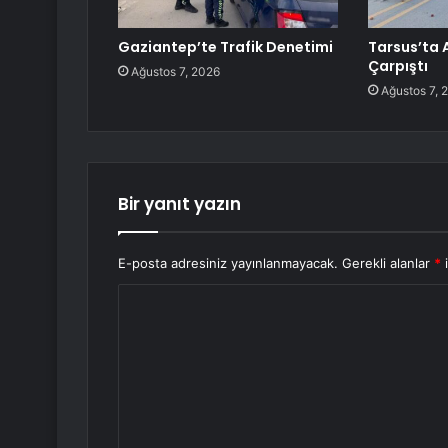
Gaziantep’te Trafik Denetimi
Tarsus’ta 
Çarpıştı
Ağustos 7, 2026
Ağustos 7, 
Bir yanıt yazın
E-posta adresiniz yayınlanmayacak.
Gerekli alanlar
*
i
Y
o
r
u
m