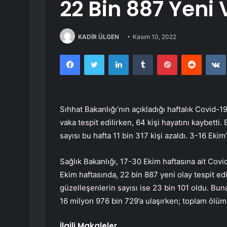
22 Bin 887 Yeni 
KADİR ÜLGEN
Kasım 10, 2022
Facebook
Twitter
LinkedIn
Tumblr
Pinterest
Reddit
Sıhhat Bakanlığı’nın açıkladığı haftalık Covid-
vaka tespit edilirken, 64 kişi hayatını kaybett
sayısı bu hafta 11 bin 317 kişi azaldı. 3-16 Ekim
Sağlık Bakanlığı, 17-30 Ekim haftasına ait Covi
Ekim haftasında, 22 bin 887 yeni olay tespit edi
güzelleşenlerin sayısı ise 23 bin 101 oldu. Bun
16 milyon 976 bin 729’a ulaşırken; toplam ölüm 
İlgili Makaleler