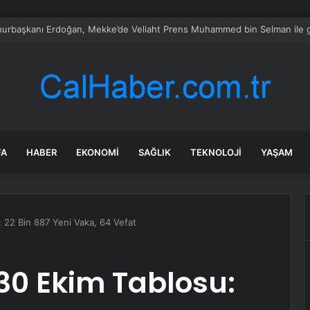
rken’den ‘yasak aşk’ açıklaması: Hukuki yollara başvuruyor
FA
HABER
EKONOMI
SAĞLIK
TEKNOLOJI
YAŞAM
 22 Bin 887 Yeni Vaka, 64 Vefat
30 Ekim Tablosu: